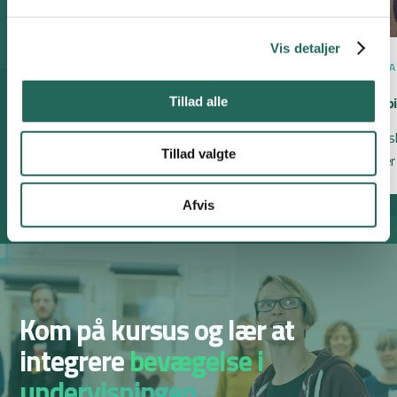
GEOGRAFI
Vis detaljer
Global skala
SPROGF
I hold skal de finde lande og placere dem i
Würfelsp
Tillad alle
kronologisk rækkefølge på sjippetovet.
Eleverne s
Tillad valgte
sætninger 
Afvis
Kom på kursus
og lær at
integrere
bevægelse i
undervisningen