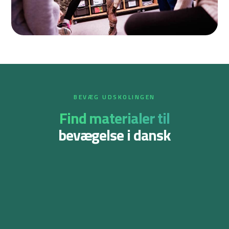
BEVÆG UDSKOLINGEN
Find materialer til
bevægelse i dansk
Sproglig korrekthed
Tekstfremstilling
Se materialet
Se materialet
Dansk 7.-9. klasse
Dansk 7.-9. klasse