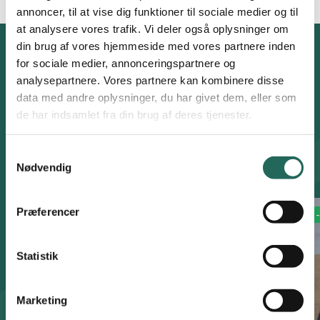
annoncer, til at vise dig funktioner til sociale medier og til
at analysere vores trafik. Vi deler også oplysninger om
din brug af vores hjemmeside med vores partnere inden
for sociale medier, annonceringspartnere og
BEVÆG UDSKOLINGEN
analysepartnere. Vores partnere kan kombinere disse
Fem aktive øvelser
data med andre oplysninger, du har givet dem, eller som
til udskolingen
de har indsamlet fra din brug af deres tjenester.
Samtykkevalg
Aktivitetsdatabasen
Nødvendig
Præferencer
6. - 7.
8. - 9.
6. - 7.
8. -
Statistik
Marketing