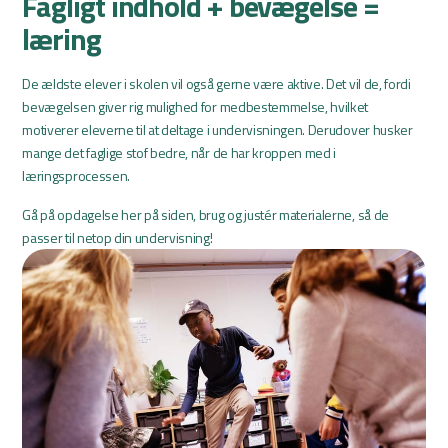
Fagligt indhold + bevægelse =
læring
De ældste elever i skolen vil også gerne være aktive. Det vil de, fordi
bevægelsen giver rig mulighed for medbestemmelse, hvilket
motiverer eleverne til at deltage i undervisningen. Derudover husker
mange det faglige stof bedre, når de har kroppen med i
læringsprocessen.
Gå på opdagelse her på siden, brug og justér materialerne, så de
passer til netop din undervisning!