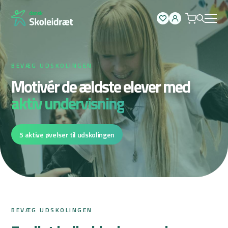
Spring
til
indhold
BEVÆG UDSKOLINGEN
Motivér de ældste elever med
aktiv undervisning
5 aktive øvelser til udskolingen
BEVÆG UDSKOLINGEN