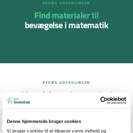
BEVÆG UDSKOLINGEN
Find materialer til
bevægelse i matematik
Geometri og måling
Ligninger og brøker
Se materialet
Se materialet
Matematik 7.-9. klasse
Matematik 7.-9. klasse
BEVÆG UDSKOLINGEN
Materiale om
bevægelse i
Hvorfor og hvordan
undervisningen
arbejde med bevæge
Hvorfor bevægelse?
undervisningen?
– Elevhæfte
– Lærerhæfte
Denne hjemmeside bruger cookies
Se materialet
Se materialet
Vi bruger cookies til at tilpasse vores indhold og