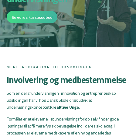
Se vores kursusudbud
MERE INSPIRATION TIL UDSKOLINGEN
Involvering og medbestemmelse
Som en del af undervisningen i innovation og entreprenørskab i
udskolingen har vi hos Dansk Skoleidræt udviklet
undervisningskonceptet
KreaKtive Unge
.
Formålet er, at eleverne i et undervisningsforløb selv finder gode
løsninger til at få mere fysisk bevægelse ind i deres skoledag. I
processen er eleverne medskabere af en ny og anderledes