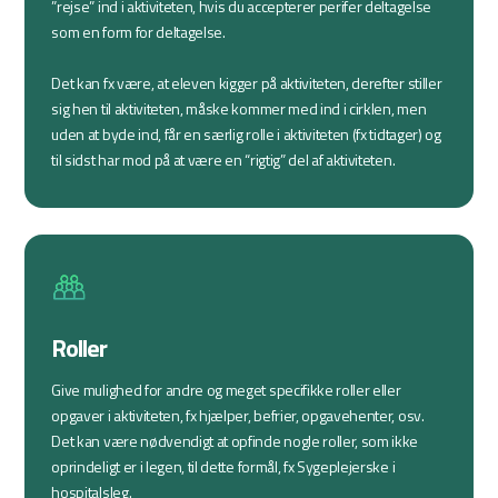
”rejse” ind i aktiviteten, hvis du accepterer perifer deltagelse
som en form for deltagelse.
Det kan fx være, at eleven kigger på aktiviteten, derefter stiller
sig hen til aktiviteten, måske kommer med ind i cirklen, men
uden at byde ind, får en særlig rolle i aktiviteten (fx tidtager) og
til sidst har mod på at være en “rigtig” del af aktiviteten.
Roller
Give mulighed for andre og meget specifikke roller eller
opgaver i aktiviteten, fx hjælper, befrier, opgavehenter, osv.
Det kan være nødvendigt at opfinde nogle roller, som ikke
oprindeligt er i legen, til dette formål, fx Sygeplejerske i
hospitalsleg.