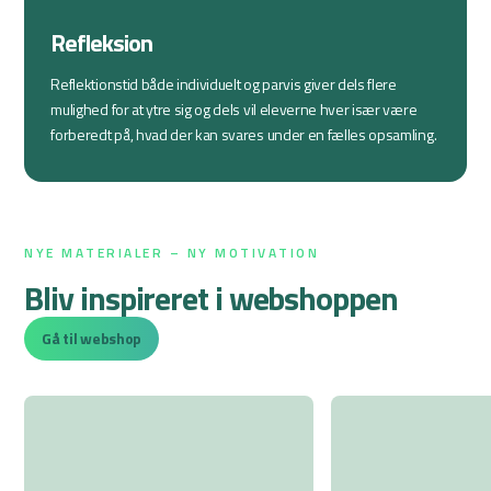
Refleksion
Reflektionstid både individuelt og parvis giver dels flere
mulighed for at ytre sig og dels vil eleverne hver især være
forberedt på, hvad der kan svares under en fælles opsamling.
NYE MATERIALER – NY MOTIVATION
Bliv inspireret i webshoppen
Gå til webshop