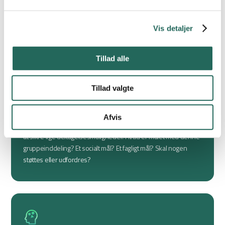
– 3 ok – 5 rigtig godt), farver (rød – gul – grøn) eller
tommelfinger op, ned eller i midten.
Vis detaljer
Tillad alle
Tillad valgte
Gruppeinddeling
Afvis
Den voksne skal tage ansvar for gruppe-inddeling for derved
at sikre lige deltagelsesmuligheder. Hvad er målet med denne
gruppeinddeling? Et socialt mål? Et fagligt mål? Skal nogen
støttes eller udfordres?