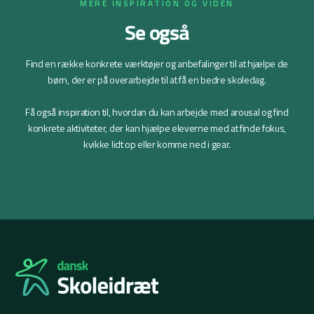
MERE INSPIRATION OG VIDEN
Se også
Find en række konkrete værktøjer og anbefalinger til at hjælpe de
børn, der er på overarbejde til at få en bedre skoledag.
Få også inspiration til, hvordan du kan arbejde med arousal og find
konkrete aktiviteter, der kan hjælpe eleverne med at finde fokus,
kvikke lidt op eller komme ned i gear.
Arousal og reguler
Børn på overarbejde
aktiviteter
Gå til side
Gå til side