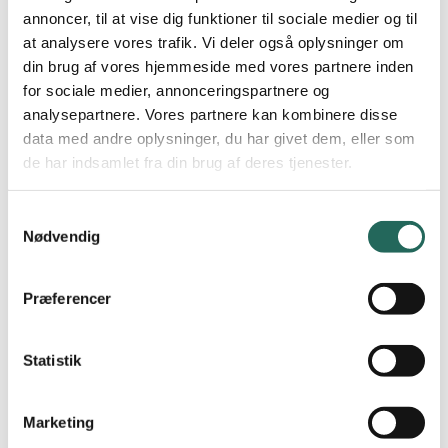
annoncer, til at vise dig funktioner til sociale medier og til
Samling i en rundkreds symboliserer samhørighed i en
at analysere vores trafik. Vi deler også oplysninger om
ligeværdig relation, alle kan se hinanden og appellerer til at
din brug af vores hjemmeside med vores partnere inden
alle hører til. Dog er det vigtigt at alle bydes ind ved at byde alle
for sociale medier, annonceringspartnere og
ind gennem opstart i en halvmåne, hvorefter den kan lukkes,
analysepartnere. Vores partnere kan kombinere disse
når alle er til stede. En lukket kreds kan ekskludere, da det kan
data med andre oplysninger, du har givet dem, eller som
være svært at træde ind i den.
de har indsamlet fra din brug af deres tjenester.
Samtykkevalg
Nødvendig
Præferencer
Tjek ind
Tjek ind på dagen, timen etc. kan også give det pædagogisk
Statistik
personale en indsigt i, hvordan den enkelte elev eller hele
gruppen har det.
Marketing
Dette kan gøre på forskellige måder fx håndtegn 1-5 (1 dårligt