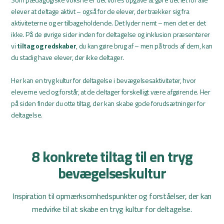
elever at deltage aktivt – også for de elever, der trækker sig fra
aktiviteterne og er tilbageholdende. Det lyder nemt – men det er det
ikke. På de øvrige sider inden for deltagelse og inklusion præsenterer
vi
tiltag og redskaber
, du kan gøre brug af – men på trods af dem, kan
du stadig have elever, der ikke deltager.
Her kan en tryg kultur for deltagelse i bevægelsesaktiviteter, hvor
eleverne ved og forstår, at de deltager forskelligt være afgørende. Her
på siden finder du otte tiltag, der kan skabe gode forudsætninger for
deltagelse.
8 konkrete tiltag til en tryg
bevægelseskultur
Inspiration til opmærksomhedspunkter og forståelser, der kan
medvirke til at skabe en tryg kultur for deltagelse.