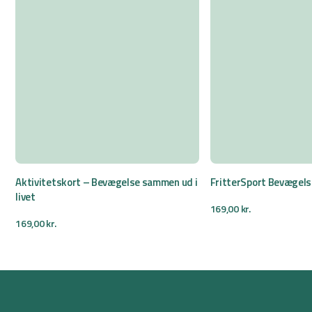
Aktivitetskort – Bevægelse sammen ud i
FritterSport Bevægel
livet
169,00
kr.
169,00
kr.