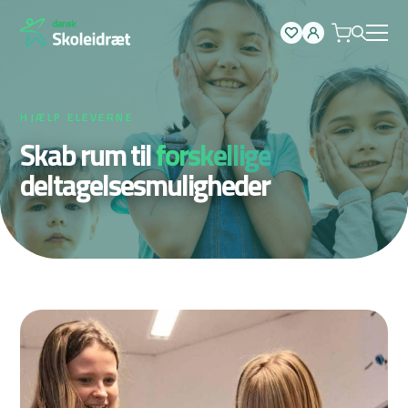
Spring
til
indhold
HJÆLP ELEVERNE
Skab rum til
forskellige
deltagelsesmuligheder