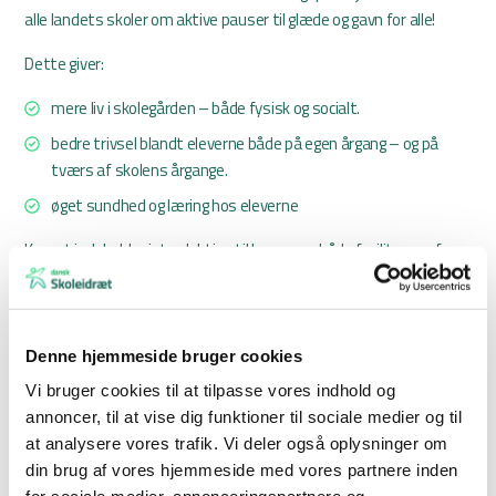
alle landets skoler om aktive pauser til glæde og gavn for alle!
Dette giver:
mere liv i skolegården – både fysisk og socialt.
bedre trivsel blandt eleverne både på egen årgang – og på
tværs af skolens årgange.
øget sundhed og læring hos eleverne
Kurset indeholder introduktion til lege, som både faciliteres af
instruktøren, men også hvor deltagerne er opdelt i mindre grupper,
der instruerer hinanden i udvalgte lege og selv leger med.
Derudover får eleverne en masse praktisk viden og gode råd om
både de praktiske aktiviteter og det at være rollemodel og
Denne hjemmeside bruger cookies
igangsætter.
Vi bruger cookies til at tilpasse vores indhold og
annoncer, til at vise dig funktioner til sociale medier og til
Ved åbne kurser anbefales det, at den enkelte skole efter egne
at analysere vores trafik. Vi deler også oplysninger om
kriterier udvælger 6-8 elever, gerne af begge køn og på tværs af
din brug af vores hjemmeside med vores partnere inden
klasser og/eller klassetrin til at deltage på kurset med henblik på