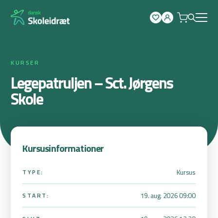
Spring
til
indhold
KURSER
Legepatruljen – Sct. Jørgens
Skole
Kursusinformationer
Kursus
TYPE:
19. aug. 2026 09:00
START: