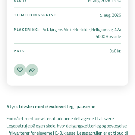
19. aug. 2026 13:30
SLUT:
5. aug. 2026
TILMELDINGSFRIST
Sct. Jørgens Skole Roskilde, Helligkorsvej 42a
PLACERING:
4000 Roskilde
350 kr.
PRIS:
Styrk trivslen med elevdrevet leg i pauserne
Formålet med kurset er at uddanne deltagerne til at være
Legepatrulje på egen skole, hvor de igangsætter leg og bevægelse
i frikvarterer for eleverne i 0.-3. klasse. Legepatruljen er et tilbud til