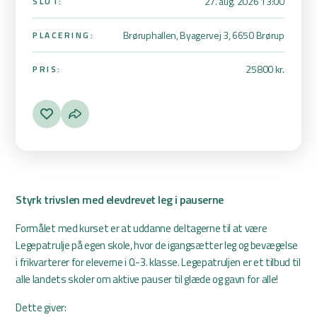
27. aug. 2026 13:00
SLUT:
Brøruphallen, Byagervej 3, 6650 Brørup
PLACERING:
25800 kr.
PRIS:
Styrk trivslen med elevdrevet leg i pauserne
Formålet med kurset er at uddanne deltagerne til at være
Legepatrulje på egen skole, hvor de igangsætter leg og bevægelse
i frikvarterer for eleverne i 0.-3. klasse. Legepatruljen er et tilbud til
alle landets skoler om aktive pauser til glæde og gavn for alle!
Dette giver: