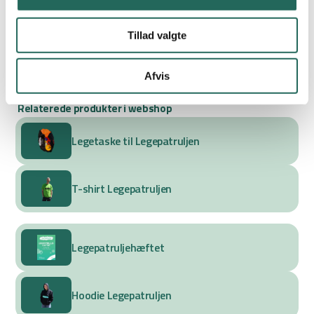
350 EKS. MOMS. PR ELEV.
Tillad valgte
Kontakt og hør mere
Bliv Medlem+ og få 15 % rabat
Afvis
Læs kursusbetingelser her.
Relaterede produkter i webshop
Legetaske til Legepatruljen
T-shirt Legepatruljen
Legepatruljehæftet
Hoodie Legepatruljen