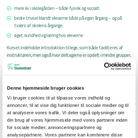
mere liv i skolegården – både fysisk og socialt.
bedre trivsel blandt eleverne både på egen årgang – og på
tværs af skolens årgange.
øget sundhed og læring hos eleverne
Kurset indeholder introduktion til lege, som både faciliteres af
instruktøren, men også hvor deltagerne er opdelt i mindre grupper,
der instruerer hinanden i udvalgte lege og selv leger med.
Derudover får eleverne en masse praktisk viden og gode råd om
både de praktiske aktiviteter og det at være rollemodel og
igangsætter.
Denne hjemmeside bruger cookies
Ved åbne kurser anbefales det, at den enkelte skole efter egne
Vi bruger cookies til at tilpasse vores indhold og
kriterier udvælger 6-8 elever, gerne af begge køn og på tværs af
annoncer, til at vise dig funktioner til sociale medier og til
klasser og/eller klassetrin til at deltage på kurset med henblik på
at analysere vores trafik. Vi deler også oplysninger om
efterfølgende at oprette en Legepatrulje på egen skole. Ved eget,
din brug af vores hjemmeside med vores partnere inden
lukket kursus anbefales samme kriterier, dog at der udvælges et
for sociale medier, annonceringspartnere og
passende antal elever ift. skolen størrelse.
analysepartnere. Vores partnere kan kombinere disse