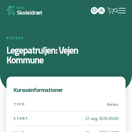
Spring
til
indhold
KURSER
Legepatruljen: Vejen
Kommune
Kursusinformationer
Kursus
TYPE:
27. aug. 2026 09:00
START: