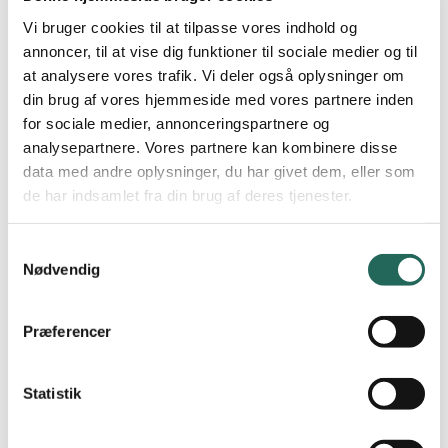
forvaltningsmedarbejder, forælder, politiker, pædagogisk
Vi bruger cookies til at tilpasse vores indhold og
personale, skolebestyrelsesmedlem eller skoleleder, finde
annoncer, til at vise dig funktioner til sociale medier og til
anbefalinger til, hvad du kan gøre for at understøtte
at analysere vores trafik. Vi deler også oplysninger om
bevægelse i skolen. Anbefalingerne er suppleret af videoer,
din brug af vores hjemmeside med vores partnere inden
modeller og arbejdsark, som gør det let at gå i gang med
for sociale medier, annonceringspartnere og
arbejdet.
analysepartnere. Vores partnere kan kombinere disse
data med andre oplysninger, du har givet dem, eller som
–
Når vi taler med skoler, forældre eller forvaltninger hører vi
de har indsamlet fra din brug af deres tjenester.
ofte: ”Vi vil gerne skabe en stærkere struktur omkring vores
indsats for bevægelse, men vi ved ikke, hvor vi skal starte”. Nu
Samtykkevalg
Nødvendig
kan vi sende dem direkte ind i guiden, hvor de trin for trin kan
se, hvilke handlinger de kan foretage for at komme i gang
,
siger Jacob Have Nielsen.
Præferencer
Statistik