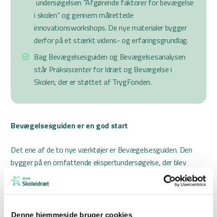
undersøgelsen ”Afgørende faktorer for bevægelse
i skolen” og gennem målrettede
innovationsworkshops. De nye materialer bygger
derfor på et stærkt videns- og erfaringsgrundlag.
Bag Bevægelsesguiden og Bevægelsesanalysen
står Praksiscenter for Idræt og Bevægelse i
Skolen, der er støttet af TrygFonden.
Bevægelsesguiden er en god start
Det ene af de to nye værktøjer er Bevægelsesguiden. Den
bygger på en omfattende ekspertundersøgelse, der blev
udgivet af Praksiscenter for Idræt og Bevægelse i Skolen i
2022 ved navn ”Afgørende faktorer for bevægelse i skolen”. I
Bevægelsesguiden, som er et digitalt og let tilgængeligt
værktøj, kan du, uanset om du er elev,
Denne hjemmeside bruger cookies