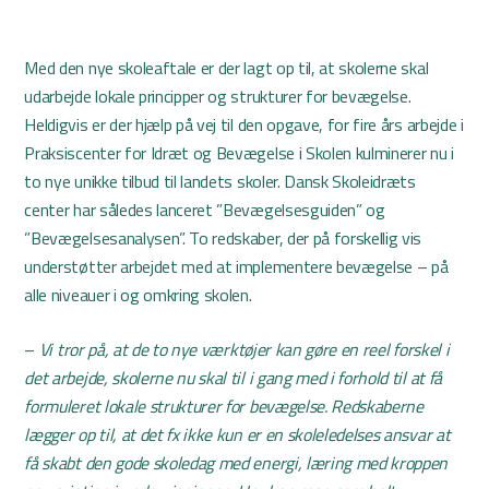
Med den nye skoleaftale er der lagt op til, at skolerne skal
udarbejde lokale principper og strukturer for bevægelse.
Heldigvis er der hjælp på vej til den opgave, for fire års arbejde i
Praksiscenter for Idræt og Bevægelse i Skolen kulminerer nu i
to nye unikke tilbud til landets skoler. Dansk Skoleidræts
center har således lanceret ”Bevægelsesguiden” og
”Bevægelsesanalysen”. To redskaber, der på forskellig vis
understøtter arbejdet med at implementere bevægelse – på
alle niveauer i og omkring skolen.
–
Vi tror på, at de to nye værktøjer kan gøre en reel forskel i
det arbejde, skolerne nu skal til i gang med i forhold til at få
formuleret lokale strukturer for bevægelse. Redskaberne
lægger op til, at det fx ikke kun er en skoleledelses ansvar at
få skabt den gode skoledag med energi, læring med kroppen