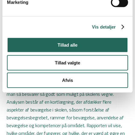
Marketing
Vis detaljer
Tillad alle
Analyse giver status
Udover Bevægelsesguiden er der udviklet et værktøj, der giver
Tillad valgte
mulighed for at afdække, hvordan det står til med bevægelse
på skolen – Bevægelsesanalysen. Konkret udfylder en person
Afvis
fra skolen en anmodning om at få tilsendt et spørgeskema,
man så besvarer så godt som muligt på skolens vegne.
Analysen består af en kortlægning, der afdækker flere
aspekter af bevægelse i skolen, såsom forståelse af
bevægelsesbegrebet, rammer for bevægelse, anvendelse af
bevægelse og kompetencer på området. Rapporten vil vise,
hvilke områder, der fungerer, og hvilke, der er værd at gøre en