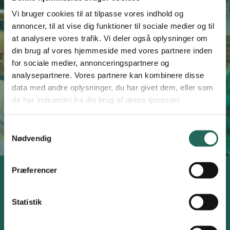
Vi bruger cookies til at tilpasse vores indhold og
annoncer, til at vise dig funktioner til sociale medier og til
at analysere vores trafik. Vi deler også oplysninger om
Vil du have
Ugens Øvelse
i din
din brug af vores hjemmeside med vores partnere inden
indbakke?
for sociale medier, annonceringspartnere og
analysepartnere. Vores partnere kan kombinere disse
data med andre oplysninger, du har givet dem, eller som
Læs mere om ugens øvelse
Ja, skriv mig op!
de har indsamlet fra din brug af deres tjenester.
Samtykkevalg
Nødvendig
Præferencer
KURSUS
Statistik
Få konkrete idéer med hjem