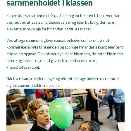
sammenholdet i klassen
Evnen til at samarbejde er én, vi har brug for hele livet. Den evne kan
trænes ved at lave samarbejdsøvelser og teambuilding, der lærer
eleverne at have øje for hinanden og fællesskabet.
Ved at lege sammen og lave samarbejdsøvelser lærer børn at
kommunikere, lytte til hinanden og at bruge hinandens kompetencer til
at løse en opgave. De oplever nye sider hinanden, de lærer hinanden
bedre og kende, og det vil gavne både relationerne og
klassefællesskabet.
Når børn samarbejder meget og ofte, vil det øge trivslen og dermed
styrke sammenholdet i klassen.