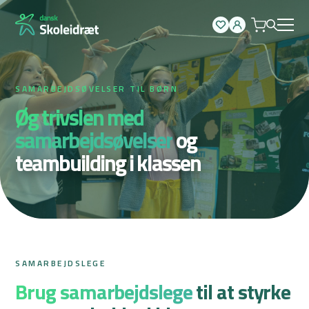
Spring
til
indhold
SAMARBEJDSØVELSER TIL BØRN
Øg trivslen med
samarbejdsøvelser
og
teambuilding i klassen
SAMARBEJDSLEGE
Brug samarbejdslege
til at styrke