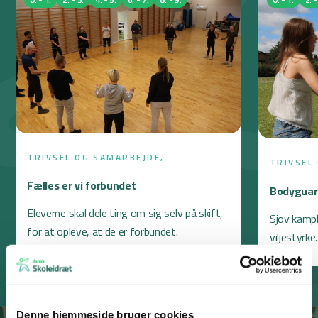
TRIVSEL OG SAMARBEJDE,
TRIVSEL
BEVÆGELSESBÅND, SFO,
+1
BEVÆGEL
Fælles er vi forbundet
Bodyguard
Eleverne skal dele ting om sig selv på skift,
Sjov kamp
for at opleve, at de er forbundet.
viljestyrke.
Denne hjemmeside bruger cookies