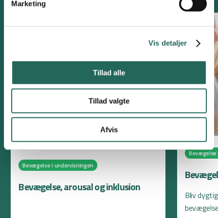
Marketing
Vis detaljer
Tillad alle
Tillad valgte
Afvis
Bevægelse 
Bevægelse i undervisningen
Bevægels
Bevægelse, arousal og inklusion
Bliv dygti
bevægelse