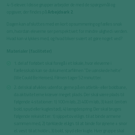
4-5 elever. I disse grupper arbejder de med de spørgsmål og
opgaver, der findes på
Arbejdsark 2
.
Dagen kan afsluttes med en kort opsummering og fælles snak
om, hvordan eleverne ser perspektivet for mindre ulighed i verden.
Hvad kan vi lykkes med, og hvad bliver svært at gøre noget ved?
Materialer (faciliteter)
1. del af forløbet skal foregå i et lokale, hvor eleverne i
fællesskab kan se dokumentarfilmen ”De uønskede helte”
(We Could Be Heroes). Filmen tager 52 minutter.
2. del skal afvikles udenfor, gerne på en atletik- eller boldbane,
da aktiviteterne kræver meget plads. Der skal være plads til
følgende 4 stationer: 1) 100 m løb, 2) 400 m løb, 3) kast (enten
bold, spyd eller kuglestød), 4) længdespring. Der skal bruges
følgende rekvisitter: 1) sjippetov el.lign. til at binde armene
sammen med, 2) tørklæde el.lign. til at binde for øjnene + snor
el. vest til at holde i, 3) bold, spyd eller kugle. Hver gruppe skal