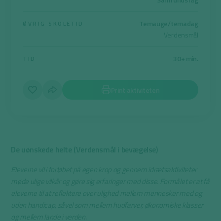
Temauge/temadag
ØVRIG SKOLETID
Verdensmål
30+ min.
TID
Print aktiviteten
De uønskede helte (Verdensmål i bevægelse)
Eleverne vil i forløbet på egen krop og gennem idrætsaktiviteter
møde ulige vilkår og gøre sig erfaringer med disse. Formålet er at få
eleverne til at reflektere over ulighed mellem mennesker med og
uden handicap, såvel som mellem hudfarver, økonomiske klasser
og mellem lande i verden.