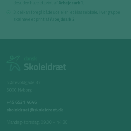
desuden have et print af
Arbejdsark 1
.
3. del kan foregå både ude eller i et klasselokale. Hver gruppe
skal have et print af
Arbejdsark 2
.
Nørrevoldgade 37
5800 Nyborg
+45 6531 4646
skoleidraet@skoleidraet.dk
Mandag-torsdag: 09:00 – 14:30