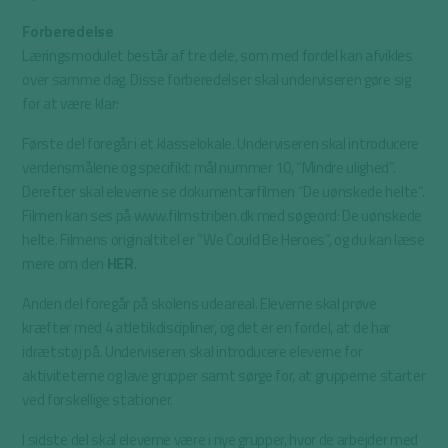
Forberedelse
Læringsmodulet består af tre dele, som med fordel kan afvikles
over samme dag. Disse forberedelser skal underviseren gøre sig
for at være klar:
Første del foregår i et klasselokale. Underviseren skal introducere
verdensmålene og specifikt mål nummer 10, “Mindre ulighed”.
Derefter skal eleverne se dokumentarfilmen “De uønskede helte”.
Filmen kan ses på www.filmstriben.dk med søgeord: De uønskede
helte. Filmens originaltitel er ”We Could Be Heroes”, og du kan læse
mere om den
HER
.
Anden del foregår på skolens udeareal. Eleverne skal prøve
kræfter med 4 atletikdiscipliner, og det er en fordel, at de har
idrætstøj på. Underviseren skal introducere eleverne for
aktiviteterne og lave grupper samt sørge for, at grupperne starter
ved forskellige stationer.
I sidste del skal eleverne være i nye grupper, hvor de arbejder med