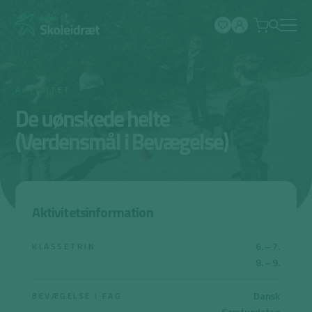
Spring
til
indhold
AKTIVITET
De uønskede helte
(Verdensmål i Bevægelse)
Aktivitetsinformation
6. – 7.
KLASSETRIN
8. – 9.
Dansk
BEVÆGELSE I FAG
Samfundsfag