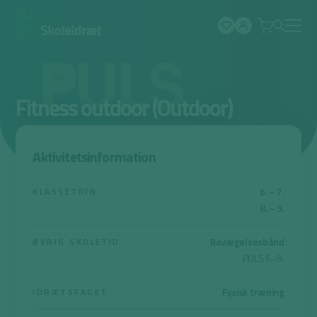
Spring
til
indhold
Fitness outdoor (Outdoor)
Aktivitetsinformation
6. – 7.
KLASSETRIN
8. – 9.
Bevægelsesbånd
ØVRIG SKOLETID
PULS 6.-9.
Fysisk træning
IDRÆTSFAGET