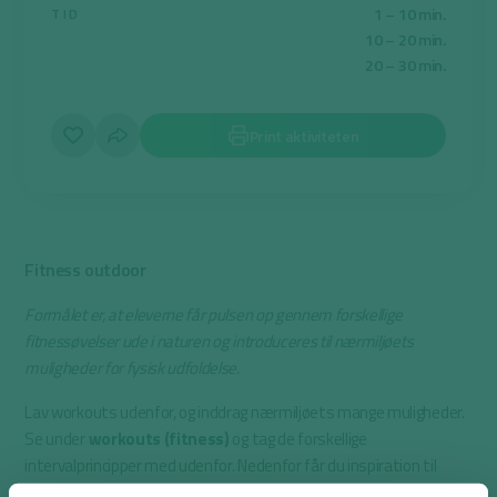
1 – 10 min.
TID
10 – 20 min.
20 – 30 min.
Print aktiviteten
Fitness outdoor
Formålet er, at eleverne får pulsen op gennem forskellige
fitnessøvelser ude i naturen og introduceres til nærmiljøets
muligheder for fysisk udfoldelse.
Lav workouts udenfor, og inddrag nærmiljøets mange muligheder.
Se under
workouts (fitness)
og tag de forskellige
intervalprincipper med udenfor. Nedenfor får du inspiration til
øvelser udenfor, hvor nærmiljøet inddrages: