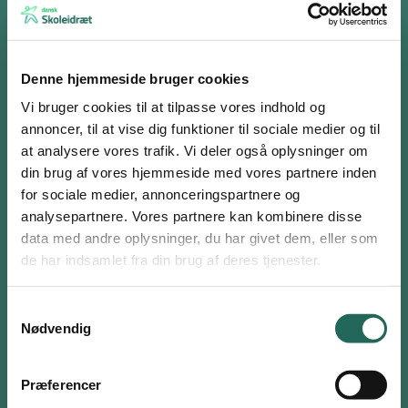
Bænk
Dips, armstrækninger med enten hænder eller fødder på bænken
alt efter
Denne hjemmeside bruger cookies
niveau, box jump, step ups, planke med fødderne på bænken m.v.
Vi bruger cookies til at tilpasse vores indhold og
annoncer, til at vise dig funktioner til sociale medier og til
Trapper
at analysere vores trafik. Vi deler også oplysninger om
Løbe op og ned, hoppe med samlede ben, hinke skiftevis højre og
din brug af vores hjemmeside med vores partnere inden
venstre ben eller i en rytme fx højre-venstre-begge m.v.
for sociale medier, annonceringspartnere og
Grene
analysepartnere. Vores partnere kan kombinere disse
Log ind eller opret en gratis bruger
Hoppe op – hænge – sænke langsomt ned, pull ups eller biceps
data med andre oplysninger, du har givet dem, eller som
curl, over head press, up right row.
Som bruger har du adgang til alle aktiviteter i
de har indsamlet fra din brug af deres tjenester.
Aktivitetsdatabasen og kan tilføje favoritter på hele
Lav busk
siden.
Samtykkevalg
Hoppe over både forlæns og sidelæns evt. med øvelser på hver
Nødvendig
side af busken fx burpees, squats m.v.
Brugernavn eller email
Vægge
Præferencer
Wall sit og stående push ups.