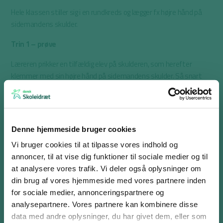
Hele klassen stiller sig i en rundkreds og lægger fx højre hånd på
sidemandens skulder.
Trin 1 – prøve
Læreren prikker en tilfældig elev på skulderen, som herefter
klemmer med sin højre hånd på sidemandens skulder. Så snart
klemmet mærkes, sendes klemmet videre til den næste, osv.
Klemmet fortsættes hele vejen rundt.
Trin 2 – forsøg 1
Denne hjemmeside bruger cookies
Øvelsen gentages, men nu lukker alle eleverne deres øjne, så de
Vi bruger cookies til at tilpasse vores indhold og
ikke kan se, hvor signalet er, men koncentrerer sig 100 % om at
annoncer, til at vise dig funktioner til sociale medier og til
mærke klemmet og sende det hurtigt videre. Læreren starter et
at analysere vores trafik. Vi deler også oplysninger om
stopur, samtidig med at denne giver en tilfældig elev et signal.
din brug af vores hjemmeside med vores partnere inden
Stopuret stoppes igen, når signalet er kommet hele vejen rundt.
for sociale medier, annonceringspartnere og
Tiden noteres. Vent med at fortælle eleverne, hvad tiden var.
analysepartnere. Vores partnere kan kombinere disse
Log ind eller opret en gratis bruger
data med andre oplysninger, du har givet dem, eller som
Trin 3 – forsøg 2