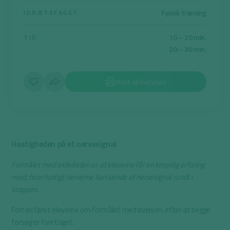
Fysisk træning
IDRÆTSFAGET
10 – 20 min.
TID
20 – 30 min.
Print aktiviteten
Hastigheden på et nervesignal
Formålet med aktiviteten er, at eleverne får en kropslig erfaring
med, hvor hurtigt nerverne kan sende et nervesignal rundt i
kroppen.
Fortæl først eleverne om formålet med øvelsen, efter at begge
forsøg er foretaget.