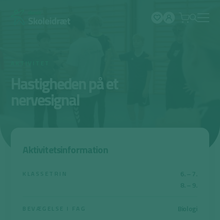
Spring
til
indhold
AKTIVITET
Hastigheden på et
nervesignal
Aktivitetsinformation
6. – 7.
KLASSETRIN
8. – 9.
Biologi
BEVÆGELSE I FAG