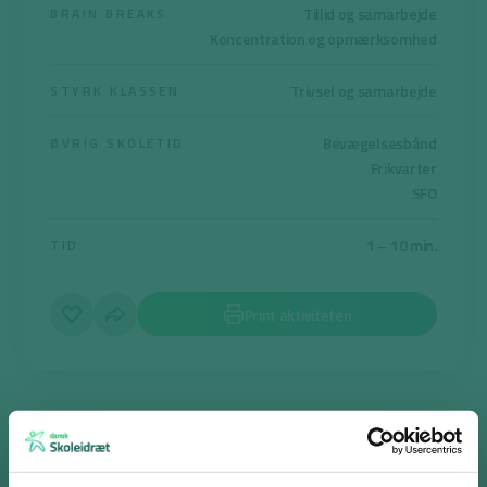
Tillid og samarbejde
BRAIN BREAKS
Koncentration og opmærksomhed
Trivsel og samarbejde
STYRK KLASSEN
Bevægelsesbånd
ØVRIG SKOLETID
Frikvarter
SFO
1 – 10 min.
TID
Print aktiviteten
Kispus-blinkeleg