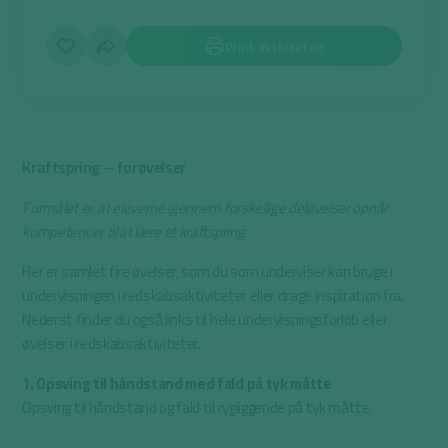
Print aktiviteten
Kraftspring – forøvelser
Formålet er, at eleverne igennem forskellige deløvelser opnår
kompetencer til at lære et kraftspring.
Her er samlet fire øvelser, som du som underviser kan bruge i
undervisningen i redskabsaktiviteter eller drage inspiration fra.
Nederst finder du også links til hele undervisningsforløb eller
øvelser i redskabsaktiviteter.
1. Opsving til håndstand med fald på tyk måtte
Opsving til håndstand og fald til rygliggende på tyk måtte.