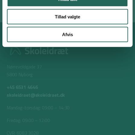
Denne leg er god til
Legepatruljen.
Tillad valgte
Afvis
Nørrevoldgade 37
5800 Nyborg
+45 6531 4646
skoleidraet@skoleidraet.dk
Mandag-torsdag: 09:00 – 14:30
Fredag: 09:00 – 12:00
CVR: 6083 3028