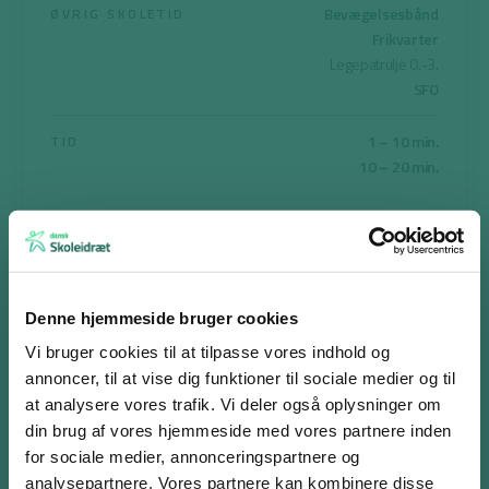
Bevægelsesbånd
ØVRIG SKOLETID
Frikvarter
Legepatrulje 0.-3.
SFO
1 – 10 min.
TID
10 – 20 min.
Print aktiviteten
Denne hjemmeside bruger cookies
Vi bruger cookies til at tilpasse vores indhold og
Militærleg (Skoleg)
annoncer, til at vise dig funktioner til sociale medier og til
at analysere vores trafik. Vi deler også oplysninger om
Formålet er at eleverne gennem bevægelse og leg øver at
din brug af vores hjemmeside med vores partnere inden
samarbejde, og derigennem styrker trivslen.
for sociale medier, annonceringspartnere og
Der laves en stor rundkreds, hvor eleverne parres to og to,
analysepartnere. Vores partnere kan kombinere disse