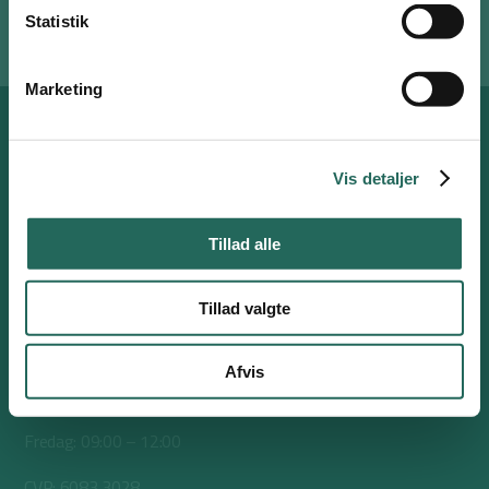
Udklippede
regneopgaver
Statistik
Husk mig
Marketing
Log ind
Opret bruger
eller
Nulstil adgangskode
Vis detaljer
Nørrevoldgade 37
Tillad alle
5800 Nyborg
Tillad valgte
+45 6531 4646
skoleidraet@skoleidraet.dk
Afvis
Mandag-torsdag: 09:00 – 14:30
Fredag: 09:00 – 12:00
CVR: 6083 3028