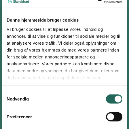
Print aktiviteten
Denne hjemmeside bruger cookies
Vi bruger cookies til at tilpasse vores indhold og
annoncer, til at vise dig funktioner til sociale medier og til
at analysere vores trafik. Vi deler også oplysninger om
Regnerækkefølge
din brug af vores hjemmeside med vores partnere inden
for sociale medier, annonceringspartnere og
Formålet er, at eleverne udfører beregninger med tal og træner
analysepartnere. Vores partnere kan kombinere disse
regnestrategier.
Log ind eller opret en gratis bruger
data med andre oplysninger, du har givet dem, eller som
Som bruger har du adgang til alle aktiviteter i
de har indsamlet fra din brug af deres tjenester.
I klassen er der placeret regneopgaver på gulvet, borde og stole.
Aktivitetsdatabasen og kan tilføje favoritter på hele
Alle finder en opgave og regner den ud individuelt. Man placerer sig
siden.
Samtykkevalg
nu på en tallinje, således at personen med det laveste resultat
Nødvendig
står forrest, og den med det højeste står bagerst. Underviseren
Brugernavn eller email
tjekker hurtigt, inden der igen findes en ny regneopgave.
Præferencer
Materialer
Adgangskode