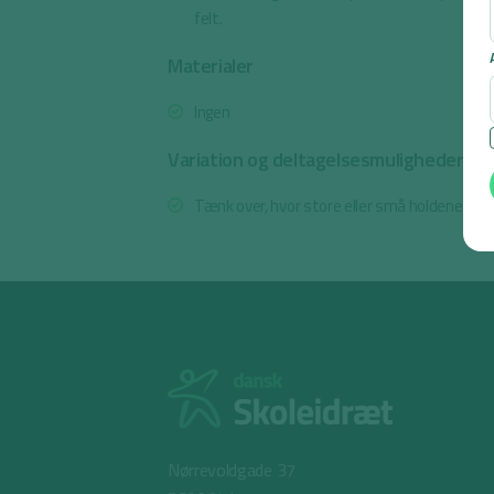
felt.
Materialer
Ingen
Variation og deltagelsesmuligheder
Tænk over, hvor store eller små holdene ska
Nørrevoldgade 37