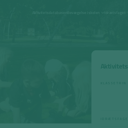
Aktivitetsdatabasen
Bevægelse i skolen
Idrætsfaget
O
Aktivitet
KLASSETRIN
IDRÆTSFAG