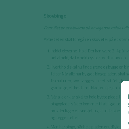
Skovbingo
Formålet er, at eleverne på en legende måde udf
Aktiviteten skal foregå i en skov eller på et størr
Inddel eleverne i hold. Der kan være 2-4 på hve
antal hold, da to hold dyster mod hinanden.
Hvert hold skal nu finde grene og bygge en b
felter. Når alle har bygget bingopladen, skal 
fra naturen, som lægges i hvert sit felt, fx e
grankogle, et bestemt blad, en fjer, en blom
Når alle er klar, skal to hold bytte plade. Hol
bingoplade, så der kommer til at ligge to ens 
hvis der ligger et sneglehus, skal de løbe ud
og lægge i feltet.
Man har bingo, når hele pladen er udfyldt me