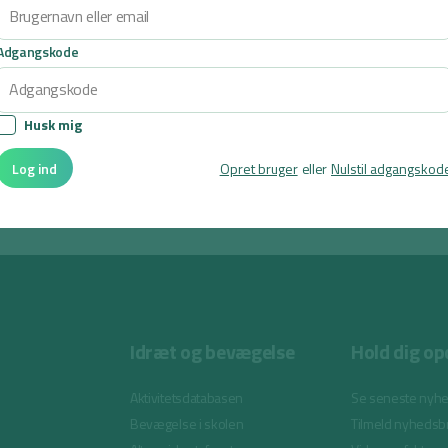
Adgangskode
Husk mig
Log ind
Opret bruger
eller
Nulstil adgangskod
l være.
Idræt og bevægelse
Hold dig op
Aktivitetsdatabasen
Se seneste nyh
Bevægelse i skolen
Tilmeld nyhedsb