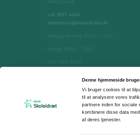
5800 Nyborg
+45 6531 4646
skoleidraet@skoleidraet.dk
Mandag-torsdag: 09:00 – 14:30
Fredag: 09:00 – 12:00
CVR: 6083 3028
Denne hjemmeside bruger
Vi bruger cookies til at til
til at analysere vores tra
partnere inden for sociale
kombinere disse data med a
af deres tjenester.
© 2026 Dansk Skoleidræt