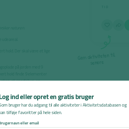
TID
orsker naturen.
e udeareal.
rt hold. Der skal være et lige
l
i
t
n
e
t
e
t
i
v
i
t
k
a
m
e
G
e
r
e
n
e
s
ingoplade på jorden med 9
hvert hold finde 9 elementer
n sten, et sneglehus, en
st.
Log ind eller opret en gratis bruger
det skal nu udfylde den nye
elementer i hvert felt. Så
Som bruger har du adgang til alle aktiviteter i Aktivitetsdatabasen og
 og finde endnu et sneglehus
kan tilføje favoritter på hele siden.
Brugernavn eller email
d to ens elementer i hvert