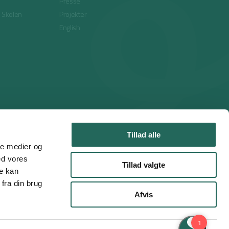
Presse
i Skolen
Projekter
English
Tillad alle
ale medier og
ed vores
Tillad valgte
re kan
fra din brug
Afvis
Handelsbetingelser
Privatlivspolitik
Cookies