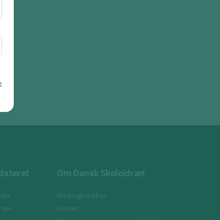
e
dateret
Om Dansk Skoleidræt
eder
Bliv klogere på os
reve
Kontakt