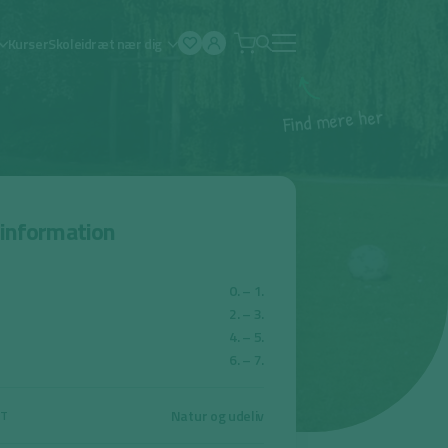
Kurser
Skoleidræt nær dig
Åben
menu
r
e
h
e
r
e
m
d
n
i
F
sinformation
0. – 1.
2. – 3.
4. – 5.
6. – 7.
Natur og udeliv
ET