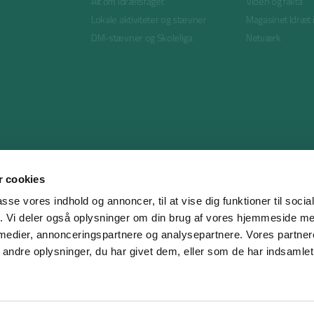
Alt om idrætsfaget
Viden og fakta
Lokale aktiviteter og stævner
Magasinet Idræt 
DM-stævner og Skoleliga
Netværk
 cookies
passe vores indhold og annoncer, til at vise dig funktioner til soci
fik. Vi deler også oplysninger om din brug af vores hjemmeside m
 medier, annonceringspartnere og analysepartnere. Vores partne
ndre oplysninger, du har givet dem, eller som de har indsamlet 