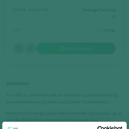
Temauge/temadag
ØVRIG SKOLETID
Jul
1 – 10 min.
TID
Print aktiviteten
Snowboard
Formålet er, at eleverne arbejder med deres opmærksomhed og
koncentrationsevne gennem associationer til sneaktiviteten.
Eleverne står med god plads mellem hinanden og forestiller sig, at
de står på hver deres snowboard. Underviseren giver
nedenstående kommentarer, som eleverne følger: