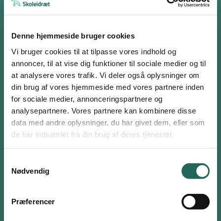
Gren: Duk jer
Hop: Hop
Denne hjemmeside bruger cookies
Fun-park: Snur rundt
Vi bruger cookies til at tilpasse vores indhold og
Sten: Undvig til en af siderne
annoncer, til at vise dig funktioner til sociale medier og til
at analysere vores trafik. Vi deler også oplysninger om
Styrt: Ned og lig, op igen
din brug af vores hjemmeside med vores partnere inden
Pukkelpist: Fjedre i knæene med små hop på stedet
for sociale medier, annonceringspartnere og
High-five: Find en makker, som gives en high-five og tilbage til
analysepartnere. Vores partnere kan kombinere disse
Log ind eller opret en gratis bruger
eget snowboard. Gerne en ny makker hver gang kommandoen
data med andre oplysninger, du har givet dem, eller som
Som bruger har du adgang til alle aktiviteter i
siges
de har indsamlet fra din brug af deres tjenester.
Aktivitetsdatabasen og kan tilføje favoritter på hele
Lavine: Eleverne bytter plads med en anden elev
siden.
Samtykkevalg
Materialer
Nødvendig
Brugernavn eller email
Ingen
Præferencer
Variation og deltagelsesmuligheder
Adgangskode