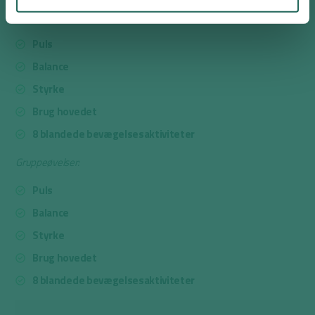
Parøvelser:
Puls
Balance
Styrke
Brug hovedet
8 blandede bevægelsesaktiviteter
Gruppeøvelser:
Puls
Balance
Styrke
Brug hovedet
8 blandede bevægelsesaktiviteter