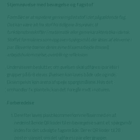
Stjerneøvelse med bevægelse og fagstof
Formålet er at repetere gennemgået stof i det pågældende fag.
Det kan være alt fra stof fra tidligere årsprøver, til
funktionsforeskrifter i matematik eller genrekarakteristika i dansk.
Stoffet formuleres som opgaver/spørgsmål, der løses af eleverne i
par. Eleverne træner deres evne til samarbejde (trivsel),
arbejdshukommelse, overblik og refleksion.
Underviseren beslutter, om øvelsen skal udføres i par eller i
grupper på 6-8 elever. Øvelsen kan laves både ude og inde.
Eksempelvis kan arena afspejle spørgsmålene. Hvis det
omhandler fx. planteliv, kan det foregår midt i naturen.
Forberedelse
Derefter laves plastiklommer/lommefliser med en af
nedenstående QR koder til en bevægelse samt et spørgsmål
inden for det udvalgte fagområde. Der er QR koder til 28
poster uanset om det udføres i par eller grupper.