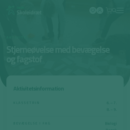
Spring
til
indhold
AKTIVITET
Stjerneøvelse med bevægelse
og fagstof
Aktivitetsinformation
6. – 7.
KLASSETRIN
8. – 9.
Biologi
BEVÆGELSE I FAG
Dansk