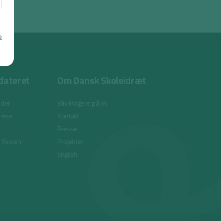
e
dateret
Om Dansk Skoleidræt
eder
Bliv klogere på os
reve
Kontakt
Presse
i Skolen
Projekter
English