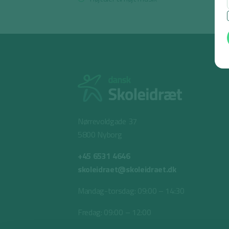
Nørrevoldgade 37
5800 Nyborg
+45 6531 4646
skoleidraet@skoleidraet.dk
Mandag-torsdag: 09:00 – 14:30
Fredag: 09:00 – 12:00