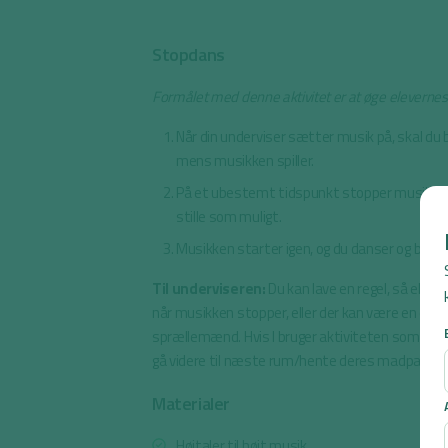
Stopdans
Formålet med denne aktivitet er at øge elevernes 
Når din underviser sætter musik på, skal du b
mens musikken spiller.
På et ubestemt tidspunkt stopper musikken,
stille som muligt.
Musikken starter igen, og du danser og bevæge
Til underviseren:
Du kan lave en regel, så elever
når musikken stopper, eller der kan være en opgav
sprællemænd. Hvis I bruger aktiviteten som over
gå videre til næste rum/hente deres madpakker el
Materialer
Højtaler til højt musik