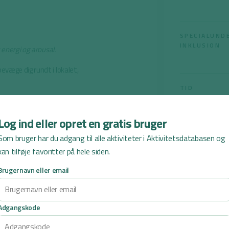
SPECIALUND
INKLUSION
energi og arousal.
evæge dig rundt i lokalet,
TID
 og du skal prøve at stå så
Log ind eller opret en gratis bruger
r dig videre i lokalet.
Som bruger har du adgang til alle aktiviteter i Aktivitetsdatabasen og
ne “dør”, hvis de bevæger sig,
kan tilføje favoritter på hele siden.
e, de skal løse, fx tre
Brugernavn eller email
l
i
t
gangsaktivitet, kan eleverne
n
e
t
e
t
i
v
i
t
k
a
m
e
G
e
ler lignende, når de “dør”.
r
e
n
e
s
Adgangskode