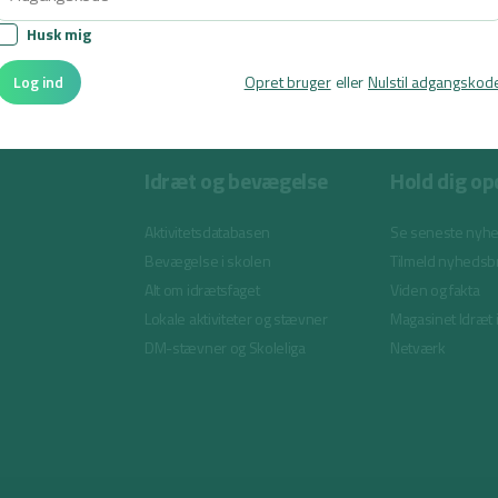
Husk mig
Log ind
Opret bruger
eller
Nulstil adgangskod
Idræt og bevægelse
Hold dig op
Aktivitetsdatabasen
Se seneste nyh
Bevægelse i skolen
Tilmeld nyhedsb
Alt om idrætsfaget
Viden og fakta
Lokale aktiviteter og stævner
Magasinet Idræt 
DM-stævner og Skoleliga
Netværk