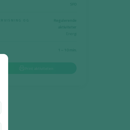
SFO
Regulerende
ERVISNING OG
aktiviteter
Energi
1 – 10 min.
Print aktiviteten