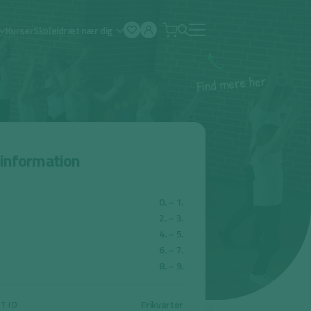
Kurser
Skoleidræt nær dig
Åben
menu
r
e
h
e
r
e
m
d
n
i
F
sinformation
0. – 1.
2. – 3.
4. – 5.
6. – 7.
8. – 9.
Frikvarter
ETID