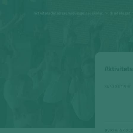
Aktivitetsdatabasen
Bevægelse i skolen
Idrætsfaget
Aktivitet
KLASSETRIN
ØVRIG SKOL