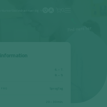
Kurser
Skoleidræt nær dig
Åben
menu
r
e
h
e
r
e
m
d
n
i
F
sinformation
6. – 7.
8. – 9.
Sprogfag
 FAG
20 – 30 min.