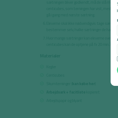
sætningen bliver godkendt, må de slå med te
centicubes, som terningen har vist, med tilb
gå i gang med næste sætning.
Eleverne skal ikke nødvendigvis tage sætning
bestemmer selv, hvilke sætninger de har m
Hvor mange sætninger kan eleverne oversæt
centicubes kan de optjene på fx 20 min.?
Materialer
Kegler
Centicubes
Skumterninger (
kan købe her
)
Arbejdsark + facitliste
kopieret
Arbejdspapir og blyant