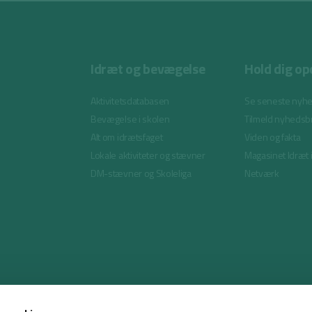
Idræt og bevægelse
Hold dig op
Aktivitetsdatabasen
Se seneste nyh
Bevægelse i skolen
Tilmeld nyhedsb
Alt om idrætsfaget
Viden og fakta
Lokale aktiviteter og stævner
Magasinet Idræt 
DM-stævner og Skoleliga
Netværk