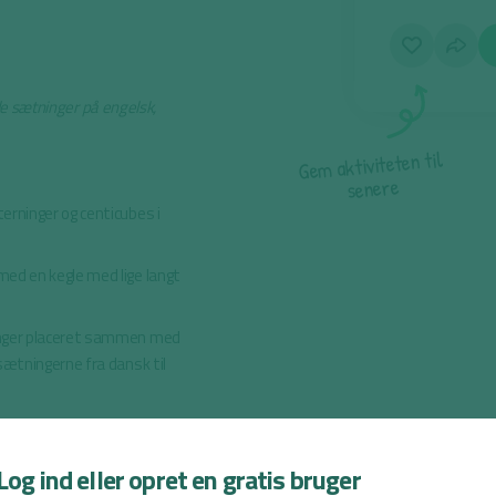
ele sætninger på engelsk,
l
i
t
n
e
t
e
t
i
v
i
t
k
a
m
e
G
e
r
e
n
e
s
erninger og centicubes i
ed en kegle med lige langt
inger placeret sammen med
sætningerne fra dansk til
illecentrum og står med et
g, skal de ind til midten til
Log ind eller opret en gratis bruger
korrekt oversat. Hvis