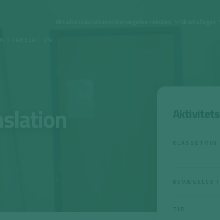
Aktivitetsdatabasen
Bevægelse i skolen
Idrætsfaget
IN TRANSLATION
nslation
Aktivitet
KLASSETRIN
BEVÆGELSE I
TID