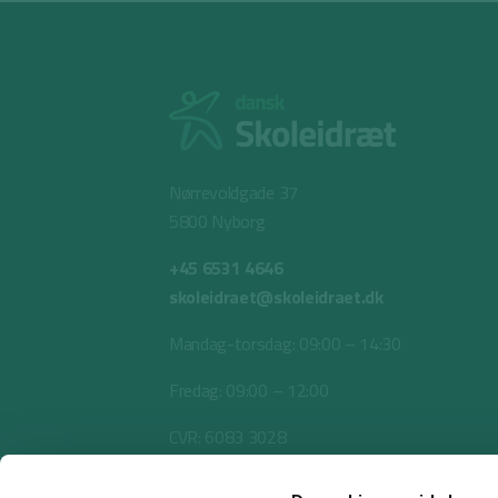
Nørrevoldgade 37
5800 Nyborg
+45 6531 4646
skoleidraet@skoleidraet.dk
Mandag-torsdag: 09:00 – 14:30
Fredag: 09:00 – 12:00
CVR: 6083 3028