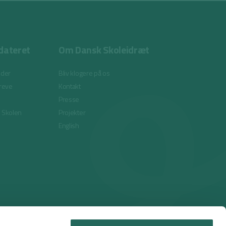
dateret
Om Dansk Skoleidræt
eder
Bliv klogere på os
reve
Kontakt
Presse
i Skolen
Projekter
English