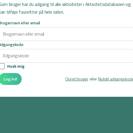
rningen og tage det antal
Som bruger har du adgang til alle aktiviteter i Aktivitetsdatabasen og
age til deres arbejdsbase og
kan tilføje favoritter på hele siden.
Brugernavn eller email
erne i rækkefølge, de
od på at oversætte.
te, og hvor mange
Adgangskode
Husk mig
Log ind
Opret bruger
eller
Nulstil adgangskod