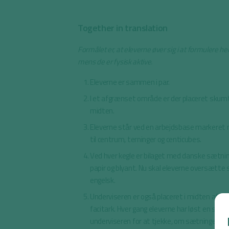
Together in translation
Formålet er, at eleverne øver sig i at formulere h
mens de er fysisk aktive.
Eleverne er sammen i par.
I et afgrænset område er der placeret skumt
midten.
Eleverne står ved en arbejdsbase markeret m
til centrum, terninger og centicubes.
Ved hver kegle er bilaget med danske sætn
papir og blyant. Nu skal eleverne oversætte 
engelsk.
Underviseren er også placeret i midten af sp
facitark. Hver gang eleverne har løst en sætnin
underviseren for at tjekke, om sætningen er 