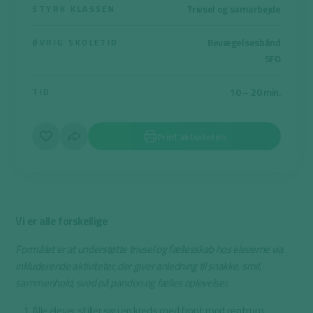
Trivsel og samarbejde
STYRK KLASSEN
Bevægelsesbånd
ØVRIG SKOLETID
SFO
10 – 20 min.
TID
Print aktiviteten
Vi er alle forskellige
Formålet er at understøtte trivsel og fællesskab hos eleverne via
inkluderende aktiviteter, der giver anledning til snakke, smil,
sammenhold, sved på panden og fælles oplevelser.
Alle elever stiller sig i en kreds med front mod centrum.