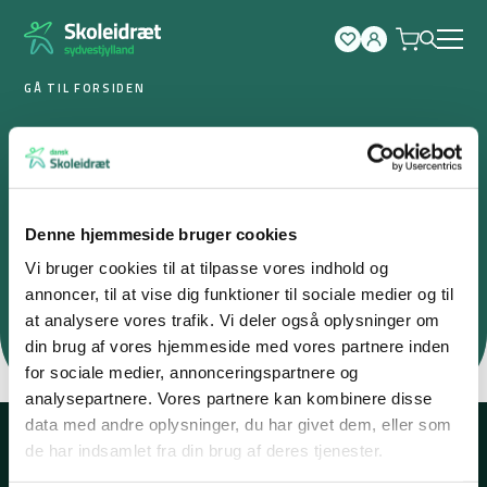
Spring
til
indhold
GÅ TIL FORSIDEN
Diplomer
Kreds Sydvestjylland
Denne hjemmeside bruger cookies
HØVDINGEBOLD
KIDSVOLLEY
TOTALHÅNDBOLD
Vi bruger cookies til at tilpasse vores indhold og
annoncer, til at vise dig funktioner til sociale medier og til
EASYBASKET
KAPTAJN KLO
FODBOLD
at analysere vores trafik. Vi deler også oplysninger om
din brug af vores hjemmeside med vores partnere inden
for sociale medier, annonceringspartnere og
analysepartnere. Vores partnere kan kombinere disse
data med andre oplysninger, du har givet dem, eller som
de har indsamlet fra din brug af deres tjenester.