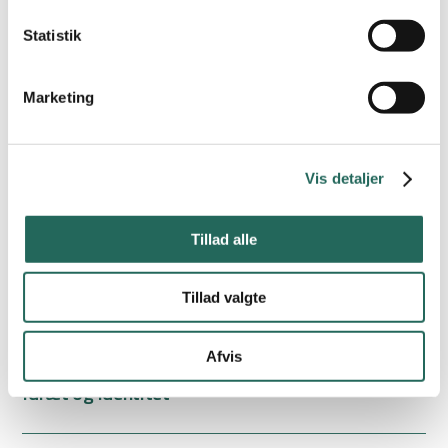
Statistik
Kropsbasis
Marketing
Redskabsaktiviteter
Vis detaljer
Løb, spring og kast
Tillad alle
Tillad valgte
Idræt og sundhed
Afvis
Idræt og identitet