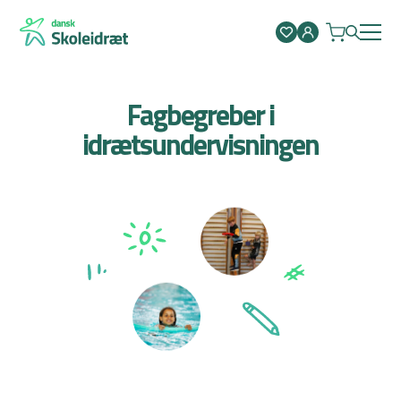
Spring
til
indhold
Fagbegreber i
idrætsundervisningen