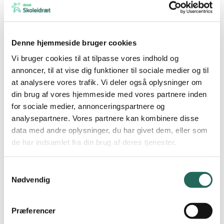
Hvilepuls
Arbejdspuls
Denne hjemmeside bruger cookies
Hjerte
Vi bruger cookies til at tilpasse vores indhold og
Lunge
annoncer, til at vise dig funktioner til sociale medier og til
Målemetoder
at analysere vores trafik. Vi deler også oplysninger om
din brug af vores hjemmeside med vores partnere inden
Find relevante undervisningsforløb:
for sociale medier, annonceringspartnere og
Undervisningsforløb:
FitnessTendenser
analysepartnere. Vores partnere kan kombinere disse
data med andre oplysninger, du har givet dem, eller som
Undervisningsforløb: Fysisk træning og samarbejde
de har indsamlet fra din brug af deres tjenester.
Samtykkevalg
Boldspil og boldbasis
Nødvendig
Præferencer
Dans og udtryk