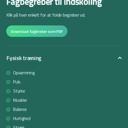
Fagbegreber til indskoling
Klik på hver enkelt for at folde begreber ud.
Download fagbreber som PDF
Fysisk træning
Opvarmning
Puls
Styrke
Muskler
Balance
Hurtighed
Stræk