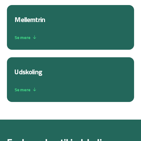
Mellemtrin
Se mere
Udskoling
Se mere