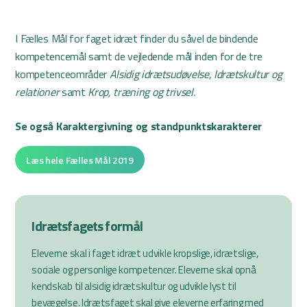
I Fælles Mål for faget idræt finder du såvel de bindende
kompetencemål samt de vejledende mål inden for de tre
kompetenceområder
Alsidig idrætsudøvelse
,
Idrætskultur og
relationer
samt
Krop, træning og trivsel.
Se også Karaktergivning og standpunktskarakterer
Læs hele Fælles Mål 2019
Idrætsfagets formål
Eleverne skal i faget idræt udvikle kropslige, idrætslige,
sociale og personlige kompetencer. Eleverne skal opnå
kendskab til alsidig idrætskultur og udvikle lyst til
bevægelse. Idrætsfaget skal give eleverne erfaring med