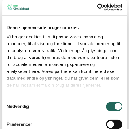
Eleven kan anvende sammensatte bevægelser i udvikling af
idrætsaktiviteter.
Kompetencemål efter 9. klassetrin
Denne hjemmeside bruger cookies
Vi bruger cookies til at tilpasse vores indhold og
Eleven kan anvende komplekse bevægelsesmønstre i udvikling
annoncer, til at vise dig funktioner til sociale medier og til
af en alsidig idrætspraksis.
at analysere vores trafik. Vi deler også oplysninger om
din brug af vores hjemmeside med vores partnere inden
Se øvrige færdigheds- og vidensmål i Fælles Mål 2019
for sociale medier, annonceringspartnere og
analysepartnere. Vores partnere kan kombinere disse
data med andre oplysninger, du har givet dem, eller som
I
drætskultur
og relationer
de har indsamlet fra din brug af deres tjenester.
Samtykkevalg
Kompetencemål efter 2. klassetrin
Nødvendig
Eleven kan samarbejde om idrætslige aktiviteter og lege.
Præferencer