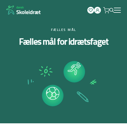
Spring
til
indhold
FÆLLES MÅL
Fælles mål for idrætsfaget