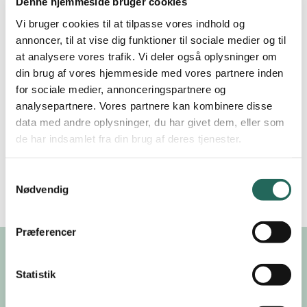
Denne hjemmeside bruger cookies
Vi bruger cookies til at tilpasse vores indhold og
Kontakt
annoncer, til at vise dig funktioner til sociale medier og til
at analysere vores trafik. Vi deler også oplysninger om
din brug af vores hjemmeside med vores partnere inden
Ulrik Sundahl Sørensen
Jørgen Erik Christensen
for sociale medier, annonceringspartnere og
analysepartnere. Vores partnere kan kombinere disse
Stævnekoordinator,
Disciplinansvarlig
data med andre oplysninger, du har givet dem, eller som
organisationskonsulent og
joergenerik@yahoo.com
de har indsamlet fra din brug af deres tjenester.
projektleder
2060 3057
Samtykkevalg
uss@skoleidraet.dk
Nødvendig
Præferencer
Inspiration til
Statistik
idrætsundervisningen