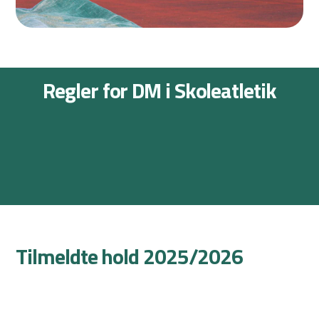
Regler for DM i Skoleatletik
Stævnereglement
Holdsammensætningsregler
Spurt hen til reglerne her
Wildcard og tilmelding
Find reglerne her
Læs mere her
Tilmeldte hold 2025/2026