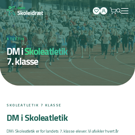
Spring
til
indhold
ATLETIK
DM i
Skoleatletik
7. klasse
SKOLEATLETIK 7 KLASSE
DM i Skoleatletik
DM i Skoleatletik er for landets 7. klasse elever. Vi afvikler hvert år