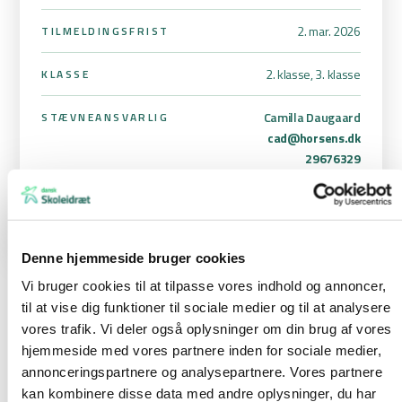
2. mar. 2026
TILMELDINGSFRIST
2. klasse, 3. klasse
KLASSE
Camilla Daugaard
STÆVNEANSVARLIG
cad@horsens.dk
29676329
Denne hjemmeside bruger cookies
Vi bruger cookies til at tilpasse vores indhold og annoncer,
til at vise dig funktioner til sociale medier og til at analysere
Cirkusskolen
vores trafik. Vi deler også oplysninger om din brug af vores
hjemmeside med vores partnere inden for sociale medier,
Cirkusskolens rammefortælling er, at eleverne er kommet i
annonceringspartnere og analysepartnere. Vores partnere
cirkusskolen og er cirkusartister. De skal eksperimentere med at
kan kombinere disse data med andre oplysninger, du har