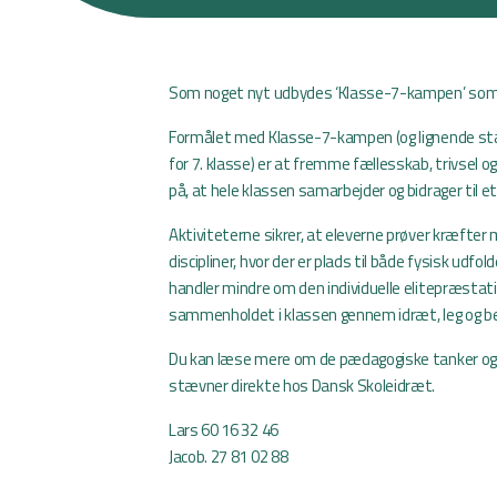
Som noget nyt udbydes ‘Klasse-7-kampen’ som 
Formålet med Klasse-7-kampen (og lignende st
for 7. klasse) er at fremme fællesskab, trivsel o
på, at hele klassen samarbejder og bidrager til e
Aktiviteterne sikrer, at eleverne prøver kræfter m
discipliner, hvor der er plads til både fysisk udfol
handler mindre om den individuelle elitepræstat
sammenholdet i klassen gennem idræt, leg og b
Du kan læse mere om de pædagogiske tanker og 
stævner direkte hos Dansk Skoleidræt.
Lars 60 16 32 46
Jacob. 27 81 02 88