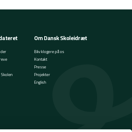
dateret
Om Dansk Skoleidræt
eder
Bliv klogere på os
reve
Kontakt
Presse
i Skolen
Projekter
English