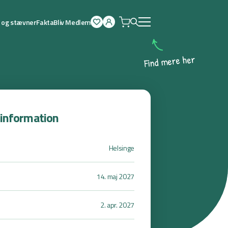
r og stævner
Fakta
Bliv Medlem
Åben
menu
r
e
h
e
r
e
m
d
n
i
F
sinformation
Helsinge
14. maj 2027
2. apr. 2027