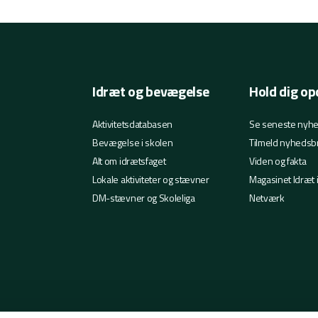
Idræt og bevægelse
Hold dig op
Aktivitetsdatabasen
Se seneste nyh
Bevægelse i skolen
Tilmeld nyhedsb
Alt om idrætsfaget
Viden og fakta
Lokale aktiviteter og stævner
Magasinet Idræt 
DM-stævner og Skoleliga
Netværk