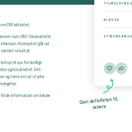
TILMELDING
KLASSE
en DM aktivitet.
ævner som DM i Skoleatletik
STÆVNEANSV
g inklusion. Konceptet går ud
t samlet resultat.
ed op til syv forskellige
delse og kreativitet. Det
ion og mere om at styrke
evægelse.
finde information om lokale
l
i
t
n
e
t
e
t
i
v
i
t
k
a
m
e
G
e
r
e
n
e
s