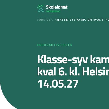
Spring
til
indhold
FORSIDE
/
…
/
KLASSE-SYV KAMP/ DM KVAL 6. KL
KREDSAKTIVITETER
Klasse-syv ka
kval 6. kl. Hels
14.05.27