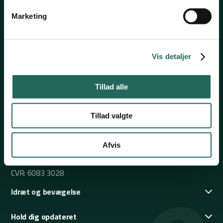
Marketing
Vis detaljer
Nørrevoldgade 37
5800 Nyborg
Tillad alle
+45 6531 4646
skoleidraet@skoleidraet.dk
Tillad valgte
Mandag-torsdag: 09:00 – 14:30
Afvis
Fredag: 09:00 – 12:00
CVR: 6083 3028
Idræt og bevægelse
Hold dig opdateret