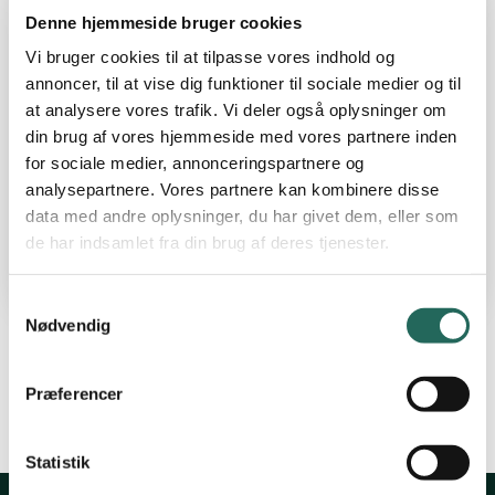
28. okt. 2025 14:00
SLUTDATO
Denne hjemmeside bruger cookies
Vi bruger cookies til at tilpasse vores indhold og
6. klasse
KLASSE
annoncer, til at vise dig funktioner til sociale medier og til
at analysere vores trafik. Vi deler også oplysninger om
Peter Hoff
STÆVNEANSVARLIG
din brug af vores hjemmeside med vores partnere inden
peterhoff32@gmail.com
for sociale medier, annonceringspartnere og
25367332
analysepartnere. Vores partnere kan kombinere disse
data med andre oplysninger, du har givet dem, eller som
de har indsamlet fra din brug af deres tjenester.
Samtykkevalg
Nødvendig
Stævnet er kun for vindere af de lokale stævner
Præferencer
Statistik