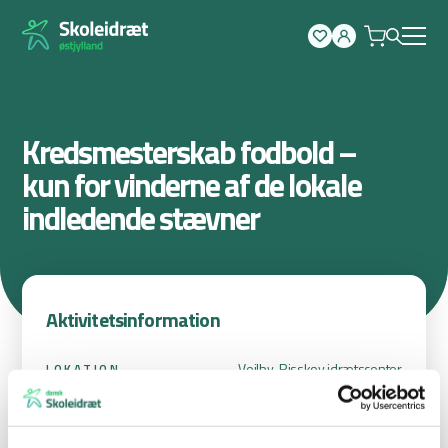
Spring
til
indhold
Kredsmesterskab fodbold –
kun for vinderne af de lokale
indledende stævner
Aktivitetsinformation
Vejlby-Risskov idrætscenter
LOKATION
28. okt. 2025 09:00
STARTDATO