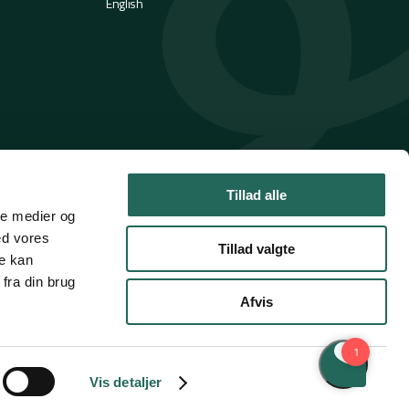
English
Tillad alle
ale medier og
ed vores
Tillad valgte
re kan
fra din brug
Afvis
Handelsbetingelser
Privatlivspolitik
Cookies
Vis detaljer