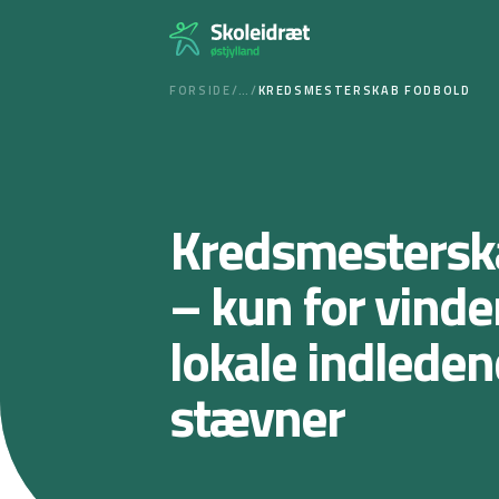
Spring
til
indhold
FORSIDE
/
…
/
KREDSMESTERSKAB FODBOLD
Kredsmestersk
– kun for vinde
lokale indlede
stævner