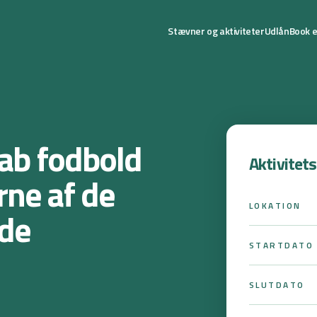
Stævner og aktiviteter
Udlån
Book e
ab fodbold
Aktivitet
rne af de
LOKATION
nde
STARTDATO
SLUTDATO