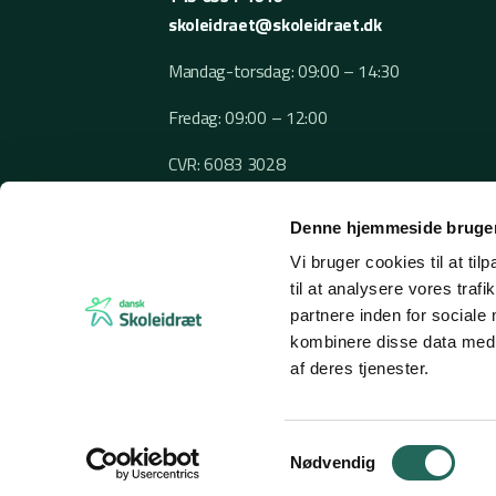
skoleidraet@skoleidraet.dk
Mandag-torsdag: 09:00 – 14:30
Fredag: 09:00 – 12:00
CVR: 6083 3028
Denne hjemmeside bruger
Vi bruger cookies til at til
til at analysere vores tra
partnere inden for sociale
kombinere disse data med a
af deres tjenester.
© 2026 Dansk Skoleidræt
Samtykkevalg
Nødvendig