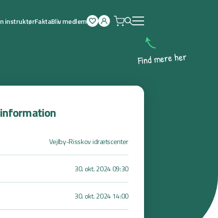
n instruktør
Fakta
Bliv medlem
Åben
menu
r
e
h
e
r
e
m
d
n
i
F
sinformation
Vejlby-Risskov idrætscenter
30. okt. 2024 09:30
30. okt. 2024 14:00