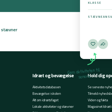
KLASSE
STÆVNEANSV
e stævner
l
i
t
n
e
t
e
t
i
v
i
t
k
a
m
e
G
Idræt og bevægelse
Hold dig op
e
r
e
n
e
s
Aktivitetsdatabasen
Se seneste nyh
Bevægelse i skolen
Tilmeld nyhedsb
Alt om idrætsfaget
Viden og fakta
Lokale aktiviteter og stævner
Magasinet Idræt 