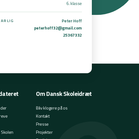
6. klasse
Peter Hoff
ARLIG
peterhoff32@gmail.com
25367332
dateret
Om Dansk Skoleidræt
eder
Bliv klogere på os
reve
Kontakt
Presse
i Skolen
Projekter