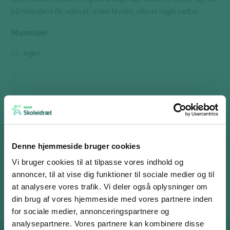
på hinandens lår, uden at cirklen brydes, eller at nogle vælter.
Materialer
Ingen
Venligst accepter
Statistikker, marketing
for at se
denne video.
Ændr dine cookie præferencer her
Denne hjemmeside bruger cookies
Vi bruger cookies til at tilpasse vores indhold og
annoncer, til at vise dig funktioner til sociale medier og til
at analysere vores trafik. Vi deler også oplysninger om
din brug af vores hjemmeside med vores partnere inden
for sociale medier, annonceringspartnere og
analysepartnere. Vores partnere kan kombinere disse