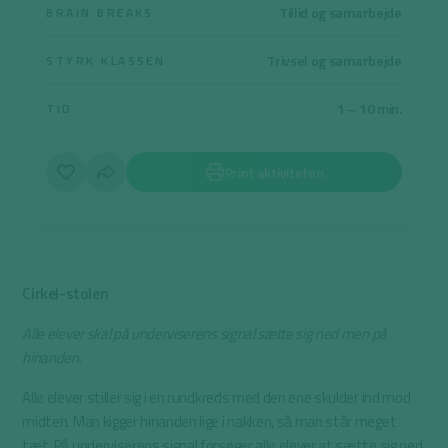
Tillid og samarbejde
BRAIN BREAKS
Trivsel og samarbejde
STYRK KLASSEN
1 – 10 min.
TID
Print aktiviteten
Cirkel-stolen
Alle elever skal på underviserens signal sætte sig ned men på
hinanden
.
Alle elever stiller sig i en rundkreds med den ene skulder ind mod
midten. Man kigger hinanden lige i nakken, så man står meget
tæt. På underviserens signal forsøger alle elever at sætte sig ned