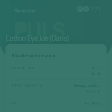
Spring
til
indhold
Cotton Eye Joe (Dans)
Aktivitetsinformation
6. – 7.
KLASSETRIN
8. – 9.
Bevægelsesbånd
ØVRIG SKOLETID
PULS 6.-9.
1 – 10 min.
TID