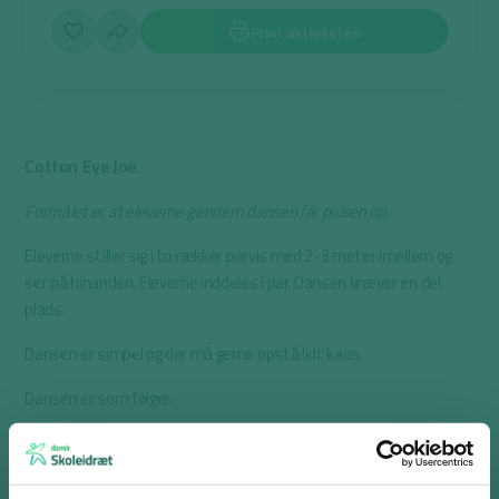
Print aktiviteten
Cotton Eye Joe
Formålet er, at eleverne gennem dansen får pulsen op.
Eleverne stiller sig i to rækker parvis med 2-3 meter imellem og
ser på hinanden. Eleverne inddeles i par. Dansen kræver en del
plads.
Dansen er simpel og der må gerne opstå lidt kaos.
Dansen er som følger:
Alle tager fire skridt frem mod midten og klapper makker i
hænderne. Herefter tager alle fire skridt tilbage på rækkerne
igen. Dette gøres to gange i træk.