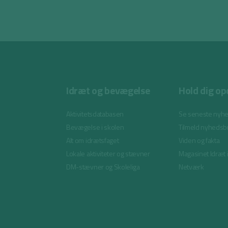
Idræt og bevægelse
Hold dig op
Aktivitetsdatabasen
Se seneste nyh
Bevægelse i skolen
Tilmeld nyhedsb
Alt om idrætsfaget
Viden og fakta
Lokale aktiviteter og stævner
Magasinet Idræt 
DM-stævner og Skoleliga
Netværk