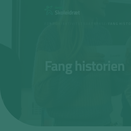
Spring
til
indhold
FORSIDE
/
AKTIVITETSDATABASE
/
FANG HIST
Fang historien