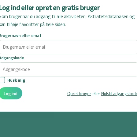
Log ind eller opret en gratis bruger
pir usynligt og først når de
Som bruger har du adgang til alle aktiviteter i Aktivitetsdatabasen og
vis de er den rette, bliver de
kan tilføje favoritter på hele siden.
t igen.
Brugernavn eller email
Adgangskode
g
for at se denne video.
Husk mig
ncer her
Log ind
Opret bruger
eller
Nulstil adgangskod