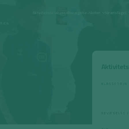
Aktivitetsdatabasen
Bevægelse i skolen
Idrætsfaget
ORIEN
Aktivitet
KLASSETRIN
BEVÆGELSE I