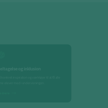
eltagelse og inklusion
 konkret inspiration og værktøjer til at få alle
ine elever med i undervisningen.
e mere