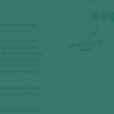
TID
heders gang i kronologisk
il at være dem, der skal
l
i
t
n
e
t
e
t
i
v
i
t
k
a
m
e
G
et stykke papir med fx et
e
r
e
n
e
s
 eller andet. Gør det tydeligt
fangelegen starter, ved at
fortælle, hvem der har fået
 der kan blive fanget, skal
der, kan der være to elever på
ver den anden automatisk
 fange de andre elever i den