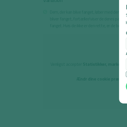
Variation
Dem, der kan blive fanget, løber med deres pa
bliver fanget, fortæller/viser de deres papir. H
fanget. Hvis de ikke er den rette, er de befrie
Venligst accepter
Statistikker, marketin
Ændr dine cookie præfere