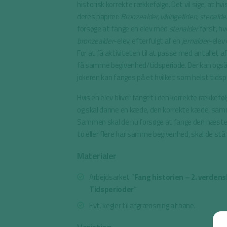
historisk korrekte rækkefølge. Det vil sige, at hv
deres papirer:
Bronzealder, vikingetiden, stenalde
forsøge at fange en elev med
stenalder
først, hv
bronzealder
-elev, efterfulgt af en
jernalder
-elev 
For at få aktiviteten til at passe med antallet af
få samme begivenhed/tidsperiode. Der kan også l
jokeren kan fanges på et hvilket som helst tids
Hvis en elev bliver fanget i den korrekte rækkefø
og skal danne en kæde, den korrekte kæde, sa
Sammen skal de nu forsøge at fange den næste 
to eller flere har samme begivenhed, skal de s
Materialer
Arbejdsarket “
Fang historien – 2. verdens
Tidsperioder
”
Evt. kegler til afgrænsning af bane.