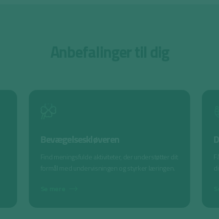
Anbefalinger til dig
Bevægelseskløveren
D
Find meningsfulde aktiviteter, der understøtter dit
Få
formål med undervisningen og styrker læringen.
d
Se mere
S