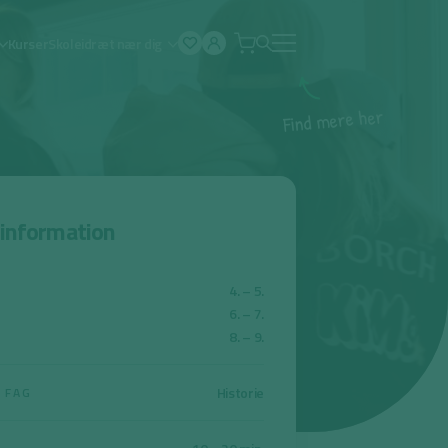
Kurser
Skoleidræt nær dig
Åben
menu
r
e
h
e
r
e
m
d
n
i
F
sinformation
4. – 5.
6. – 7.
8. – 9.
Historie
 FAG