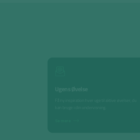
Ugens Øvelse
Få ny inspiration hver uge til aktive øvelser, du
kan bruge i din undervisning.
Se mere