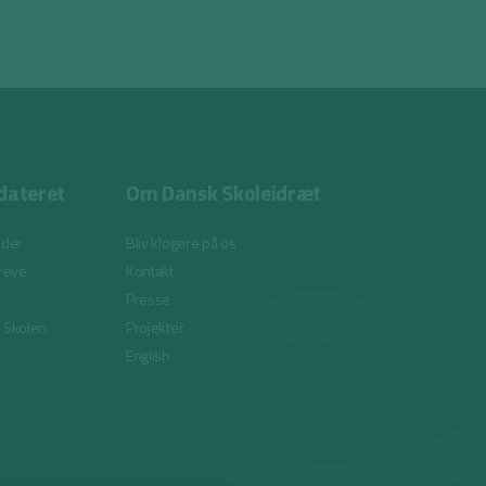
dateret
Om Dansk Skoleidræt
eder
Bliv klogere på os
reve
Kontakt
Presse
i Skolen
Projekter
English