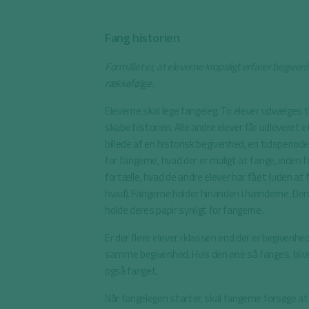
Fang historien
Formålet er, at eleverne kropsligt erfarer begiven
rækkefølge.
Eleverne skal lege fangeleg. To elever udvælges t
skabe historien. Alle andre elever får udleveret 
billede af en historisk begivenhed, en tidsperiode
for fangerne, hvad der er muligt at fange, inden 
fortælle, hvad de andre elever har fået (uden at 
hvad). Fangerne holder hinanden i hænderne. Dem,
holde deres papir synligt for fangerne.
Er der flere elever i klassen end der er begivenhe
samme begivenhed. Hvis den ene så fanges, bli
også fanget.
Når fangelegen starter, skal fangerne forsøge at