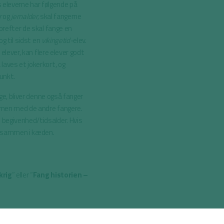
is eleverne har følgende på
r
og
jernalder,
skal fangerne
orefter de skal fange en
og til sidst en
vikingetid-
elev.
 elever, kan flere elever godt
aves et jokerkort, og
punkt.
lge, bliver denne også fanger
mmen med de andre fangere.
begivenhed/tidsalder. Hvis
tå sammen i kæden.
krig
” eller “
Fang historien –