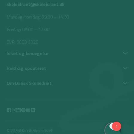
skoleidraet@skoleidraet.dk
Mandag-torsdag: 09:00 – 14:30
Fredag: 09:00 – 12:00
CVR: 6083 3028
Idræt og bevægelse
Hold dig opdateret
Om Dansk Skoleidræt
© 2026 Dansk Skoleidræt