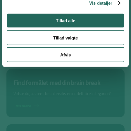
Vis detaljer
Ugens Øvelse
Tillad alle
Skriv dig op til vores ugentlige nyhedsbrev og få en ny brain
break og faglig øvelse i indbakken hver mandag.
Tillad valgte
Ja tak!
Afvis
Find formålet med din brain break
Vidste du, at vores brain breaks er inddelt i fire kategorier?
Læs mere