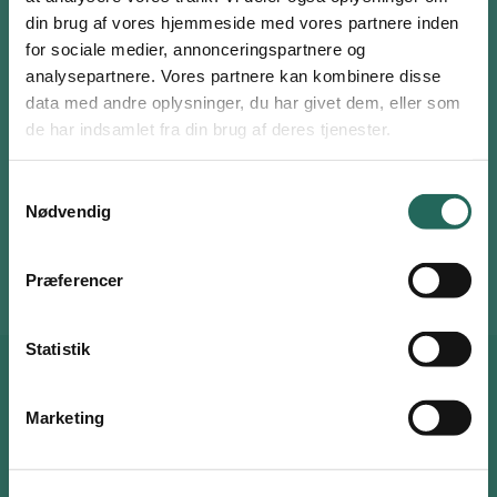
din brug af vores hjemmeside med vores partnere inden
for sociale medier, annonceringspartnere og
Venligst accepter
Statistikker, marketing
for at se
analysepartnere. Vores partnere kan kombinere disse
denne video.
Log ind eller opret en gratis bruger
data med andre oplysninger, du har givet dem, eller som
Som bruger har du adgang til alle aktiviteter i
de har indsamlet fra din brug af deres tjenester.
Ændr dine cookie præferencer her
Aktivitetsdatabasen og kan tilføje favoritter på hele
siden.
Samtykkevalg
Nødvendig
Brugernavn eller email
Denne leg er en del af
bevægelsesjulekalenderen
.
Præferencer
Adgangskode
Statistik
Husk mig
Måske er du også interesseret i
Marketing
dette
Log ind
Opret bruger
eller
Nulstil adgangskode