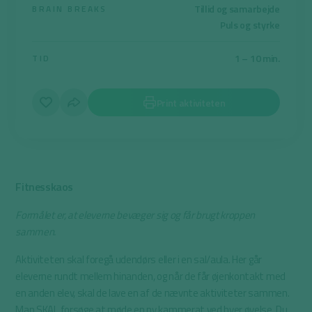
Tillid og samarbejde
BRAIN BREAKS
Puls og styrke
1 – 10 min.
TID
Print aktiviteten
Fitnesskaos
Formålet er, at eleverne bevæger sig og får brugt kroppen
sammen.
Aktiviteten skal foregå udendørs eller i en sal/aula. Her går
eleverne rundt mellem hinanden, og når de får øjenkontakt med
en anden elev, skal de lave en af de nævnte aktiviteter sammen.
Man SKAL forsøge at møde en ny kammerat ved hver øvelse. Du