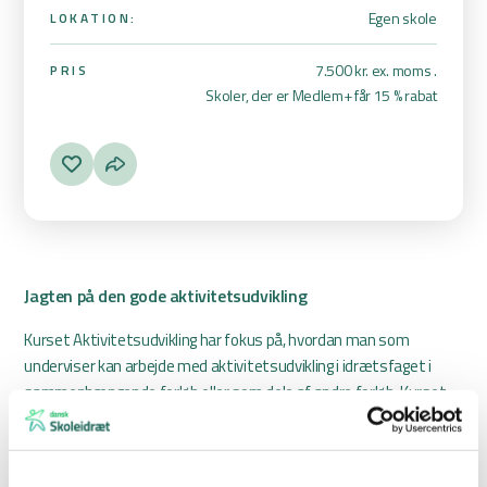
Egen skole
LOKATION:
7.500 kr. ex. moms .
PRIS
Skoler, der er Medlem+ får 15 % rabat
Jagten på den gode aktivitetsudvikling
Kurset Aktivitetsudvikling har fokus på, hvordan man som
underviser kan arbejde med aktivitetsudvikling i idrætsfaget i
sammenhængende forløb eller som dele af andre forløb. Kurset
har derfor som formål at:
deltagerne får viden om grundlæggende