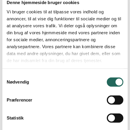
aktivitetsudviklingsværktøjer.
Denne hjemmeside bruger cookies
deltagerne får kendskab til, hvordan de kan tilrettelægge
Vi bruger cookies til at tilpasse vores indhold og
forløb, hvor eleverne lærer at udvikle og justere spil og
annoncer, til at vise dig funktioner til sociale medier og til
idrætsaktiviteter.
at analysere vores trafik. Vi deler også oplysninger om
skabe aktive pauser til glæde og gavn for alle.
din brug af vores hjemmeside med vores partnere inden
for sociale medier, annonceringspartnere og
deltagerne får kendskab til, hvorledes
analysepartnere. Vores partnere kan kombinere disse
aktivitetsudviklingsværktøjer kan bidrage til at kvalificere
data med andre oplysninger, du har givet dem, eller som
elevernes udviklingsproces frem mod prøven i idræt.
de har indsamlet fra din brug af deres tjenester.
Kursets praktiske aktiviteter tager afsæt i aktiviteten
”Idrætsludo” som eksempel på en konkret aktivitet, som man
Samtykkevalg
kan arbejde med i idrætsfaget, hvor eleverne kan videreudvikle
Nødvendig
med afsæt i forskellige temaer.
Præferencer
Med henblik på at udvikle og justere idrætsludo introduceres
deltagerne til de grundlæggende aktivitetsudviklingsmodeller og
Statistik
værktøjer som fx: Aktivitetshjulet, Fisken, Idrætsaktiviteters
kvaliteter og Idematrixen. Et af temaerne på kurset er at skabe