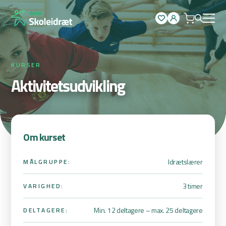
Spring
til
indhold
KURSER
Aktivitetsudvikling
Om kurset
Idrætslærer
MÅLGRUPPE:
3 timer
VARIGHED:
Min. 12 deltagere – max. 25 deltagere
DELTAGERE: