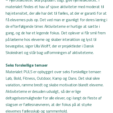
– Hjerteaktivitet skal populært sagt give hjerneaktivitet. I
materialet findes et hav af sjove aktiviteter med moderat til
høj intensitet, der alle har det til fælles, at der er garanti for at
få elevernes puls op. Det ved man er gavnligt for deres læring i
de efterfølgende timer. Aktiviteterne er hurtige at sætte i
gang, og de har et legende fokus. Det oplever vi får smil frem
på læberne hos eleverne og skaber interaktion og lyst til
bevægelse, siger Ulla Wolff, der er projektleder i Dansk
Skoleidræt og står bag udformningen af aktiviteterne.
Seks forskellige temaer
Materialet PULS er opbygget over seks forskellige temaer:
Løb, Bold, Fitness, Outdoor, Kamp og Dans. Det skal sikre
variation, ramme bredt og skabe motivation blandt eleverne.
Aktiviteterne er desuden udvalgt, så der er lige
deltagelsesmuligheder for alle elever, og i langt de fleste af
slagsen er fællesnævneren, at der fokus på at styrke
elevernes fællesskab og sammenhold.