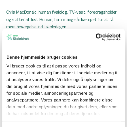
Chris MacDonald, human fysiolog, TV-vært, foredragsholder
og stifter af Just Human, har i mange år kæmpet for at få
mere bevægelse ind i skoledagen.
– Det er en hård, men vigtig kamp for vores børn og unges
trivsel. Vi kan ikke lade dem sidde stille en hel skoledag. Det er
sundhedsskadeligt. Fordelene står i kø, når eleverne bevæger
Denne hjemmeside bruger cookies
sig mere i skoletiden. Bevægelse er gødning til deres hjerner
Vi bruger cookies til at tilpasse vores indhold og
og på ingen måder spild af tid. Eleverne får nemmere ved at
annoncer, til at vise dig funktioner til sociale medier og til
koncentrere sig, lære nyt og huske stoffet. Deres humør bliver
at analysere vores trafik. Vi deler også oplysninger om
bedre, og der opstår et helt særligt fællesskab, når de
din brug af vores hjemmeside med vores partnere inden
bevæger sig sammen, siger Chris MacDonald.
for sociale medier, annonceringspartnere og
analysepartnere. Vores partnere kan kombinere disse
Flere måder at prøve kræfter med PULS på
data med andre oplysninger, du har givet dem, eller som
Det nye materiale kan bruges af skoler, der lægger PULS-tid
de har indsamlet fra din brug af deres tjenester.
fast ind i skoledagen en eller flere gange om ugen, eller som