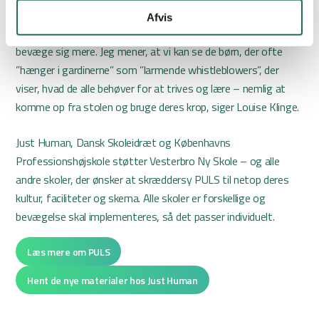
spørger jeg ofte til drømme for deres skoleliv. De fleste af
Afvis
dem fortæller, at de drømmer om at være mere aktive og
bevæge sig mere. Jeg mener, at vi kan se de børn, der ofte
”hænger i gardinerne” som ”larmende whistleblowers”, der
viser, hvad de alle behøver for at trives og lære – nemlig at
komme op fra stolen og bruge deres krop, siger Louise Klinge.
Just Human, Dansk Skoleidræt og Københavns
Professionshøjskole støtter Vesterbro Ny Skole – og alle
andre skoler, der ønsker at skræddersy PULS til netop deres
kultur, faciliteter og skema. Alle skoler er forskellige og
bevægelse skal implementeres, så det passer individuelt.
Læs mere om PULS
Hent de nye materialer hos Just Human