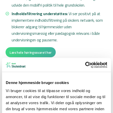
udvide den mobilfri politik til hele grundskolen.
Indholdsfiltrering understøttes:
Vi ser positivt på at
implementere indholdsfiltrering på skolers netværk, som
blokerer adgang til hjemmesider uden
undervisningsmæssig eller pædagogisk relevans i både
undervisningen og pauserne.
Læs hele høringssvaret her
Juni 2024: Den nye folkeskoleaftale
Følgende høringssvar er givet i forbindelse med
Denne hjemmeside bruger cookies
kvalitetsprogrammet for folkeskolen samt aftaleteksten om
Vi bruger cookies til at tilpasse vores indhold og
den nye folkeskoleaftale. Opsummeret mener Dansk
annoncer, til at vise dig funktioner til sociale medier og til
Skoleidræt:
at analysere vores trafik. Vi deler også oplysninger om
din brug af vores hjemmeside med vores partnere inden
Bekymring over reduceret idrætstimetal
: Dansk