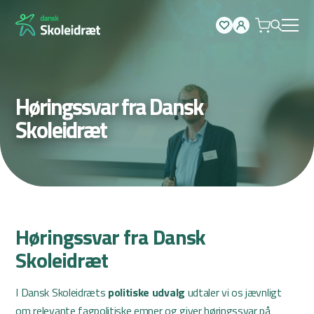
Spring
til
indhold
Høringssvar fra Dansk
Skoleidræt
Høringssvar fra Dansk
Skoleidræt
I Dansk Skoleidræts
politiske udvalg
udtaler vi os jævnligt
om relevante fagpolitiske emner og giver høringssvar på