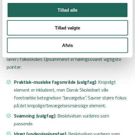
Tillad alle
Læs hele høringssvaret
Marts 2023: Læreruddannelsen
Tillad valgte
Følgende høringssvar er givet i forbindelse med ny
Afvis
bekendtgørelse om uddannelsen til professionsbachelor som
lærer i folkeskolen. Opsummeret er høringssvaret vigtigste
pointer:
Praktisk-musiske fagområde (valgfag)
: Kropsligt
element er inkluderet, men Dansk Skoleidræt ville
foretrække betegnelsen “bevægelse”. Savner større fokus
på det kropslige/bevægelsesmæssige element.
Svømning (valgfag)
: Beskrivelsen vurderes som
passende.
Idræt (undervisningsfag)
: Beskrivelsen vurderes som